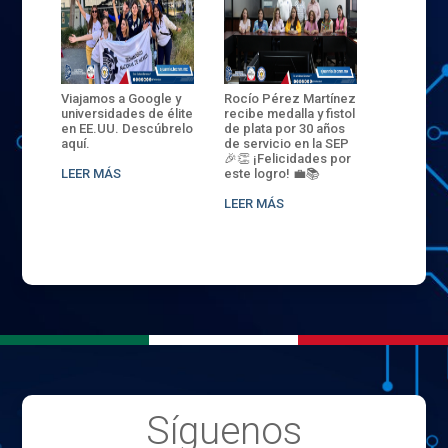
ANZA
Viajamos a Google y
Rocío Pérez Martínez
ENECB-CE
,
universidades de élite
recibe medalla y fistol
Arrancamo
EN EL
en EE.UU. Descúbrelo
de plata por 30 años
del ITSJR i
L
aquí.
de servicio en la SEP
batalla. 3
NCE
🎉👏 ¡Felicidades por
32 hombr
LEER MÁS
este logro! 💼📚
compiten
.
sede naci
LEER MÁS
LEER MÁS
Síguenos