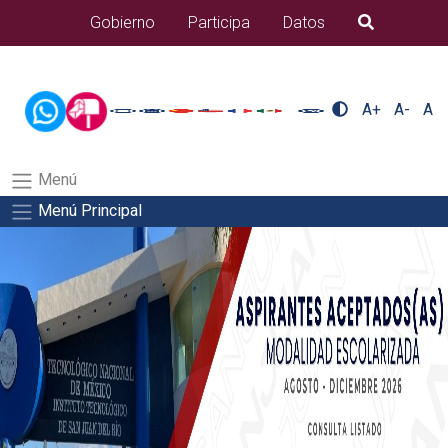
/usr/bin/ruby /www/wwwroot/sjuanrio.tecnm.mx/api/article.rb
Gobierno
Participa
Datos
B�squeda
docentes/pdfSalida del comando:
A+
A-
A
Menú
Menú Principal