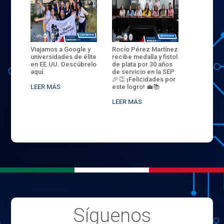
ANZA
Viajamos a Google y
Rocío Pérez Martínez
ENECB-CE
,
universidades de élite
recibe medalla y fistol
Arrancamo
EN EL
en EE.UU. Descúbrelo
de plata por 30 años
del ITSJR i
L
aquí.
de servicio en la SEP
batalla. 3
NCE
🎉👏 ¡Felicidades por
32 hombr
LEER MÁS
este logro! 💼📚
compiten
.
sede naci
LEER MÁS
LEER MÁS
Síguenos