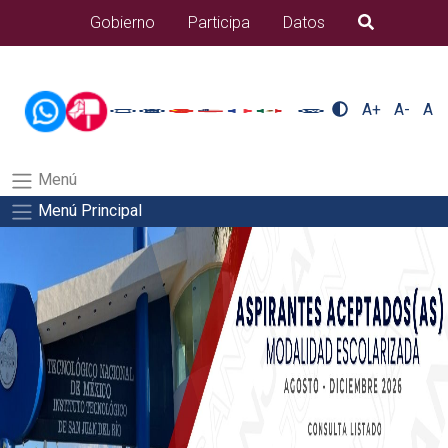
/usr/bin/ruby /www/wwwroot/sjuanrio.tecnm.mx/api/article.rb
Gobierno
Participa
Datos
B�squeda
docentes/pdfSalida del comando:
A+
A-
A
Menú
Menú Principal