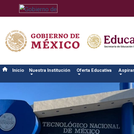
/usr/bin/ruby /www/wwwroot/sjuanrio.tecnm.mx/api/article.rb 
Inicio
Nuestra Institución
Oferta Educativa
Aspira