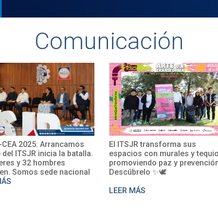
Comunicación
CEA 2025: Arrancamos
El ITSJR transforma sus
e del ITSJR inicia la batalla.
espacios con murales y tequio
eres y 32 hombres
promoviendo paz y prevención
en. Somos sede nacional
Descúbrelo ✨🕊
MÁS
LEER MÁS