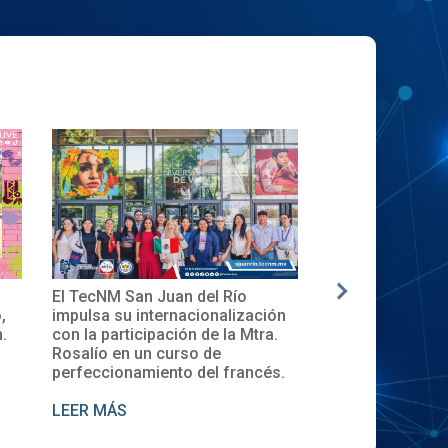
El TecNM San Juan del Río
✨🎓Toma de Pro
,
impulsa su internacionalización
Local del XXXII
.
con la participación de la Mtra.
en el TecNM San
Rosalío en un curso de
perfeccionamiento del francés.
LEER MÁS
LEER MÁS