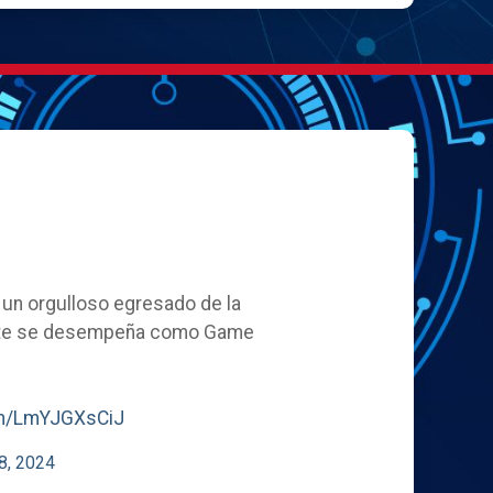
, un orgulloso egresado de la
ente se desempeña como Game
com/LmYJGXsCiJ
8, 2024