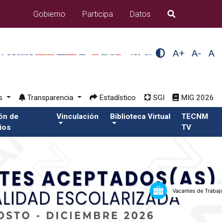
Gobierno
Participa
Datos
B�squeda
A+
A-
A
os
Transparencia
Estadístico
SGI
MIG 2026
ión de
Vinculación
Biblioteca Virtual
TECNM
ios
TV