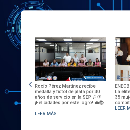
Rocío Pérez Martínez recibe
ENECB-
e en EE.UU.
medalla y fistol de plata por 30
La élit
años de servicio en la SEP 🎉👏
35 muj
¡Felicidades por este logro! 💼📚
compit
LEER 
LEER MÁS