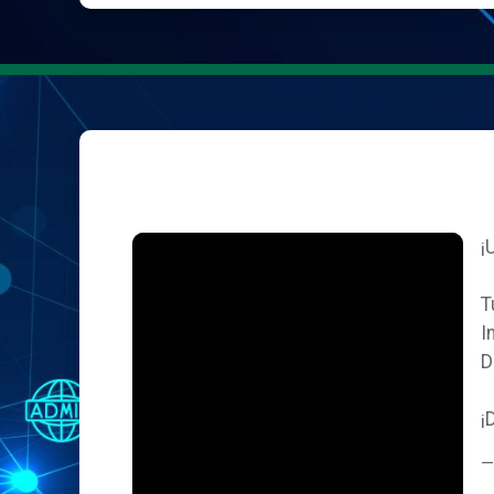
¡
T
I
D
¡
—