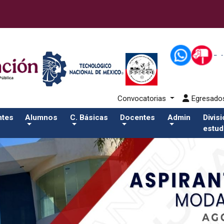
docentes/pdfSalida del comando:
Convocatorias
Egresad
ntes
Alumnos
C. Básicas
Docentes
Admin
Divis
estud