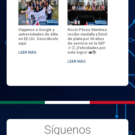
ANZA
Viajamos a Google y
Rocío Pérez Martínez
ENECB-CE
,
universidades de élite
recibe medalla y fistol
Arrancamo
EN EL
en EE.UU. Descúbrelo
de plata por 30 años
del ITSJR i
L
aquí.
de servicio en la SEP
batalla. 3
NCE
🎉👏 ¡Felicidades por
32 hombr
LEER MÁS
este logro! 💼📚
compiten
.
sede naci
LEER MÁS
LEER MÁS
Síguenos