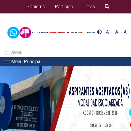
/usr/bin/ruby /www/wwwroot/sjuanrio.tecnm.mx/api/article.rb
Gobierno
Participa
Datos
B�squeda
docentes/pdfSalida del comando:
A+
A-
A
Menú
Menú Principal