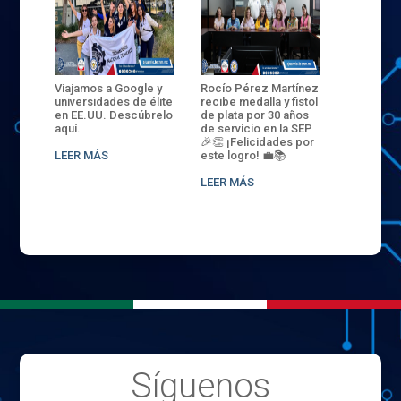
ANZA
Viajamos a Google y
Rocío Pérez Martínez
ENECB-CE
,
universidades de élite
recibe medalla y fistol
Arrancamo
EN EL
en EE.UU. Descúbrelo
de plata por 30 años
del ITSJR i
L
aquí.
de servicio en la SEP
batalla. 3
NCE
🎉👏 ¡Felicidades por
32 hombr
LEER MÁS
este logro! 💼📚
compiten
.
sede naci
LEER MÁS
LEER MÁS
Síguenos