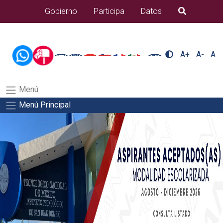
/usr/bin/ruby /www/wwwroot/sjuanrio.tecnm.mx/api/article.rb
Gobierno
Participa
Datos
B�squeda
docentes/pdfSalida del comando:
A+
A-
A
Menú
Menú Principal