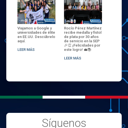
ANZA
Viajamos a Google y
Rocío Pérez Martínez
ENECB-CE
,
universidades de élite
recibe medalla y fistol
Arrancamo
EN EL
en EE.UU. Descúbrelo
de plata por 30 años
del ITSJR i
L
aquí.
de servicio en la SEP
batalla. 3
NCE
🎉👏 ¡Felicidades por
32 hombr
LEER MÁS
este logro! 💼📚
compiten
.
sede naci
LEER MÁS
LEER MÁS
Síguenos