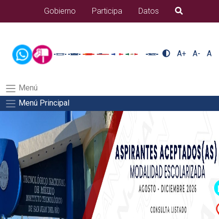
/usr/bin/ruby /www/wwwroot/sjuanrio.tecnm.mx/api/article.rb
Gobierno
Participa
Datos
B�squeda
alumnos/residenciasSalida del comando:
A+
A-
A
Menú
Menú Principal