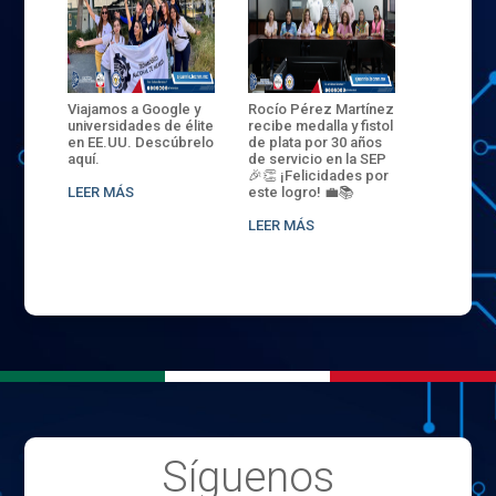
ANZA
Viajamos a Google y
Rocío Pérez Martínez
ENECB-CE
,
universidades de élite
recibe medalla y fistol
Arrancamo
EN EL
en EE.UU. Descúbrelo
de plata por 30 años
del ITSJR i
L
aquí.
de servicio en la SEP
batalla. 3
NCE
🎉👏 ¡Felicidades por
32 hombr
LEER MÁS
este logro! 💼📚
compiten
.
sede naci
LEER MÁS
LEER MÁS
Síguenos