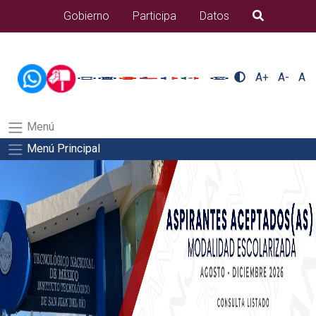
/usr/bin/ruby /www/wwwroot/sjuanrio.tecnm.mx/api/article.rb
Gobierno
Participa
Datos
B�squeda
alumnos/residenciasSalida del comando:
A+
A-
A
Menú
Menú Principal