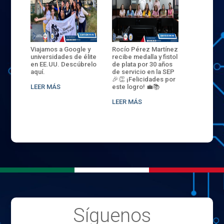
ANZA
Viajamos a Google y
Rocío Pérez Martínez
ENECB-CE
,
universidades de élite
recibe medalla y fistol
Arrancamo
EN EL
en EE.UU. Descúbrelo
de plata por 30 años
del ITSJR i
L
aquí.
de servicio en la SEP
batalla. 3
NCE
🎉👏 ¡Felicidades por
32 hombr
LEER MÁS
este logro! 💼📚
compiten
.
sede naci
LEER MÁS
LEER MÁS
Síguenos