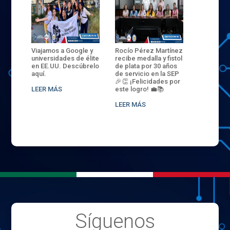
ANZA
Viajamos a Google y
Rocío Pérez Martínez
ENECB-CE
,
universidades de élite
recibe medalla y fistol
Arrancamo
EN EL
en EE.UU. Descúbrelo
de plata por 30 años
del ITSJR i
L
aquí.
de servicio en la SEP
batalla. 3
NCE
🎉👏 ¡Felicidades por
32 hombr
LEER MÁS
este logro! 💼📚
compiten
.
sede naci
LEER MÁS
LEER MÁS
Síguenos