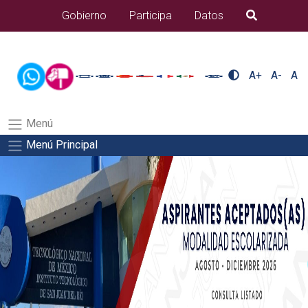
/usr/bin/ruby /www/wwwroot/sjuanrio.tecnm.mx/api/article.rb
Gobierno
Participa
Datos
B�squeda
alumnos/residenciasSalida del comando:
A+
A-
A
Menú
Menú Principal