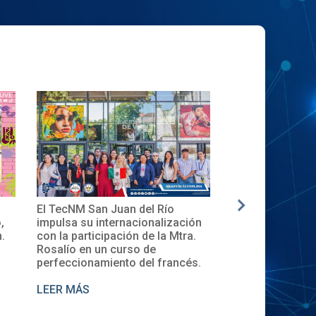
El TecNM San Juan del Río
✨🎓Toma de Pro
,
impulsa su internacionalización
Local del XXXII
.
con la participación de la Mtra.
en el TecNM San
Rosalío en un curso de
perfeccionamiento del francés.
LEER MÁS
LEER MÁS