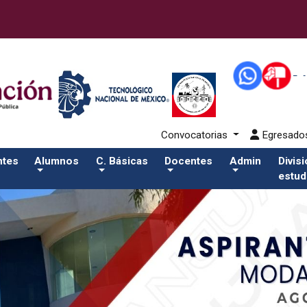
alumnos/residenciasSalida del comando:
Convocatorias
Egresad
ntes
Alumnos
C. Básicas
Docentes
Admin
Divis
estud