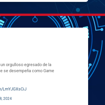
, un orgulloso egresado de la
ente se desempeña como Game
com/LmYJGXsCiJ
8, 2024