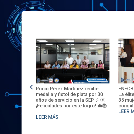
Rocío Pérez Martínez recibe
ENECB-
e en EE.UU.
medalla y fistol de plata por 30
La élit
años de servicio en la SEP 🎉👏
35 muj
¡Felicidades por este logro! 💼📚
compit
LEER 
LEER MÁS