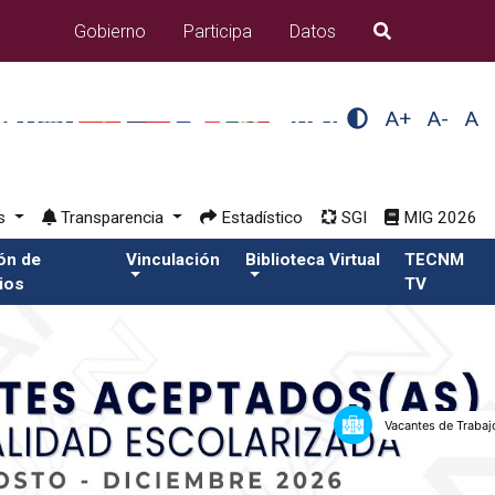
Gobierno
Participa
Datos
B�squeda
A+
A-
A
os
Transparencia
Estadístico
SGI
MIG 2026
ión de
Vinculación
Biblioteca Virtual
TECNM
ios
TV