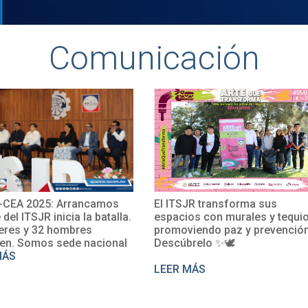
Comunicación
CEA 2025: Arrancamos
El ITSJR transforma sus
e del ITSJR inicia la batalla.
espacios con murales y tequio
eres y 32 hombres
promoviendo paz y prevención
en. Somos sede nacional
Descúbrelo ✨🕊
MÁS
LEER MÁS