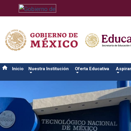
/usr/bin/ruby /www/wwwroot/sjuanrio.tecnm.mx/api/article.rb 
Inicio
Nuestra Institución
Oferta Educativa
Aspira