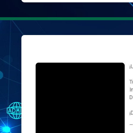
¡
T
I
D
¡
—