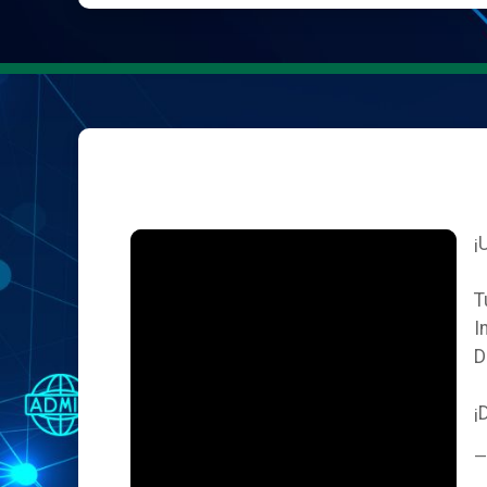
¡
T
I
D
¡
—