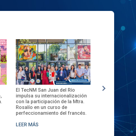
El TecNM San Juan del Río
✨🎓Toma de Prote
impulsa su internacionalización
Local del XXXII 
con la participación de la Mtra.
en el TecNM San J
Rosalío en un curso de
perfeccionamiento del francés.
LEER MÁS
LEER MÁS