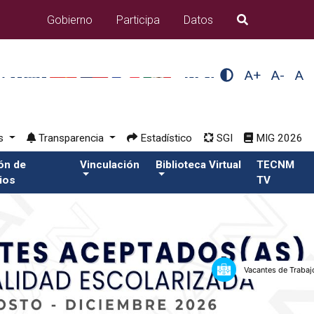
Gobierno
Participa
Datos
B�squeda
A+
A-
A
os
Transparencia
Estadístico
SGI
MIG 2026
ión de
Vinculación
Biblioteca Virtual
TECNM
ios
TV