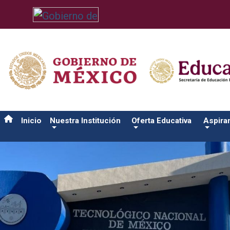
/usr/bin/ruby /www/wwwroot/sjuanrio.tecnm.mx/api/article.rb 
Inicio
Nuestra Institución
Oferta Educativa
Aspira