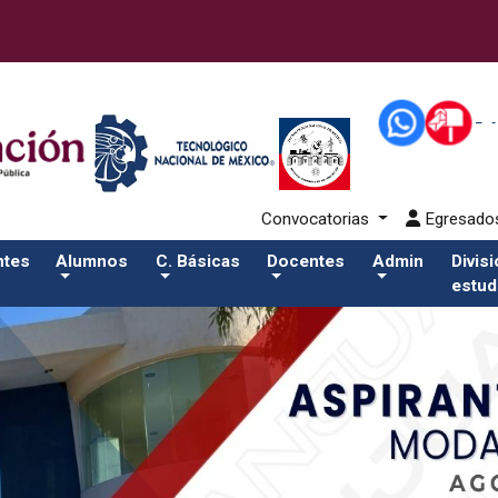
alumnos/residenciasSalida del comando:
Convocatorias
Egresad
ntes
Alumnos
C. Básicas
Docentes
Admin
Divis
estud