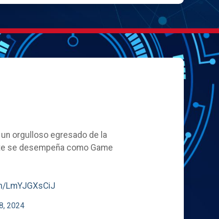
, un orgulloso egresado de la
ente se desempeña como Game
com/LmYJGXsCiJ
8, 2024