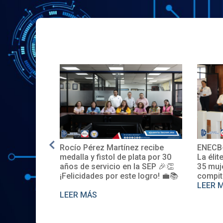
Rocío Pérez Martínez recibe
ENECB-C
en EE.UU.
medalla y fistol de plata por 30
La élite d
años de servicio en la SEP 🎉👏
35 mujer
¡Felicidades por este logro! 💼📚
compiten
LEER MÁ
LEER MÁS