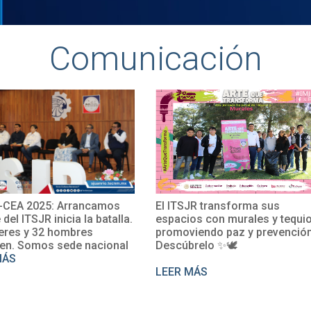
Comunicación
EA 2025: Arrancamos
El ITSJR transforma sus
el ITSJR inicia la batalla.
espacios con murales y tequio,
es y 32 hombres
promoviendo paz y prevención.
. Somos sede nacional
Descúbrelo ✨🕊
S
LEER MÁS