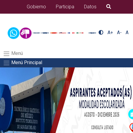
/usr/bin/ruby /www/wwwroot/sjuanrio.tecnm.mx/api/article.rb
Gobierno
Participa
Datos
B�squeda
alumnos/residenciasSalida del comando:
A+
A-
A
Menú
Menú Principal