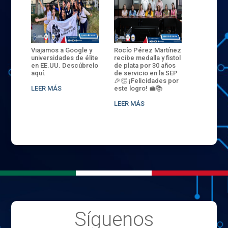
ANZA
Viajamos a Google y
Rocío Pérez Martínez
ENECB-CE
,
universidades de élite
recibe medalla y fistol
Arrancamo
EN EL
en EE.UU. Descúbrelo
de plata por 30 años
del ITSJR i
L
aquí.
de servicio en la SEP
batalla. 3
NCE
🎉👏 ¡Felicidades por
32 hombr
LEER MÁS
este logro! 💼📚
compiten
.
sede naci
LEER MÁS
LEER MÁS
Síguenos