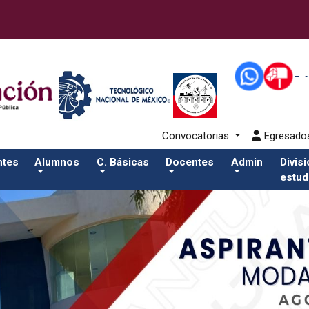
alumnos/residenciasSalida del comando:
Convocatorias
Egresad
ntes
Alumnos
C. Básicas
Docentes
Admin
Divis
estud