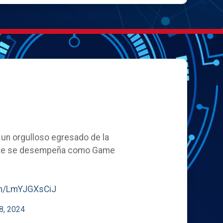
, un orgulloso egresado de la
ente se desempeña como Game
com/LmYJGXsCiJ
8, 2024