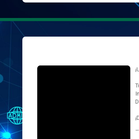
¡
T
I
D
¡
—