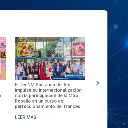
El TecNM San Juan del Río
✨🎓Toma de Pro
,
impulsa su internacionalización
Local del XXXII
.
con la participación de la Mtra.
en el TecNM San
Rosalío en un curso de
perfeccionamiento del francés.
LEER MÁS
LEER MÁS