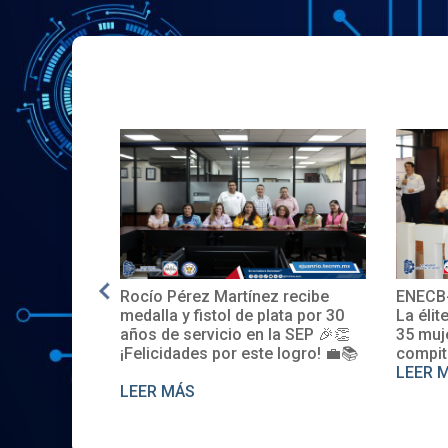
Rocío Pérez Martínez recibe
ENECB-
e en EE.UU.
medalla y fistol de plata por 30
La élit
años de servicio en la SEP 🎉👏
35 muj
¡Felicidades por este logro! 💼📚
compit
LEER 
LEER MÁS