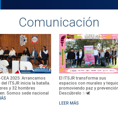
Comunicación
CEA 2025: Arrancamos
El ITSJR transforma sus
e del ITSJR inicia la batalla.
espacios con murales y tequio
eres y 32 hombres
promoviendo paz y prevención
en. Somos sede nacional
Descúbrelo ✨🕊
MÁS
LEER MÁS