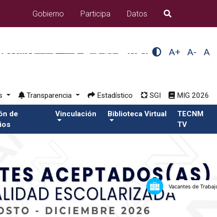
Gobierno
Participa
Datos
B�squeda
A+
A-
A
os
Transparencia
Estadístico
SGI
MIG 2026
ión de
Vinculación
Biblioteca Virtual
TECNM
ios
TV