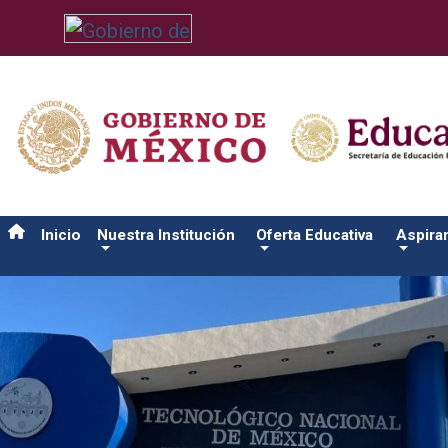
/usr/bin/ruby /www/wwwroot/sjuanrio.tecnm.mx/api/article.rb 
Inicio
Nuestra Institución
Oferta Educativa
Aspira