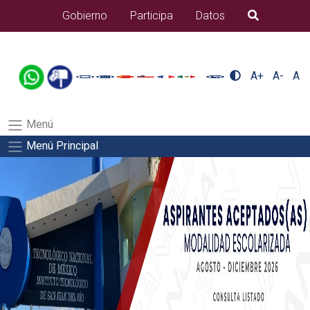
/usr/bin/ruby /www/wwwroot/sjuanrio.tecnm.mx/api/article.rb
Gobierno
Participa
Datos
B�squeda
alumnos/residenciasSalida del comando:
A+
A-
A
Menú
Menú Principal