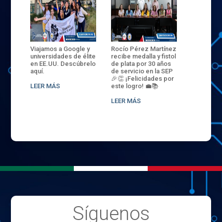
ANZA
Viajamos a Google y
Rocío Pérez Martínez
ENECB-CE
,
universidades de élite
recibe medalla y fistol
Arrancamo
EN EL
en EE.UU. Descúbrelo
de plata por 30 años
del ITSJR i
L
aquí.
de servicio en la SEP
batalla. 3
NCE
🎉👏 ¡Felicidades por
32 hombr
LEER MÁS
este logro! 💼📚
compiten
.
sede naci
LEER MÁS
LEER MÁS
Síguenos