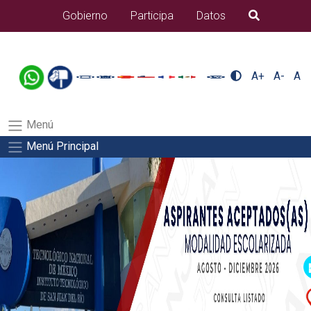
/usr/bin/ruby /www/wwwroot/sjuanrio.tecnm.mx/api/article.rb
Gobierno
Participa
Datos
B�squeda
alumnos/residenciasSalida del comando:
A+
A-
A
Menú
Menú Principal