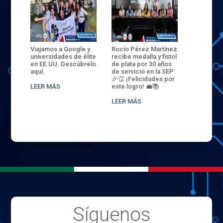
ANZA
Viajamos a Google y
Rocío Pérez Martínez
ENECB-CE
,
universidades de élite
recibe medalla y fistol
Arrancamo
EN EL
en EE.UU. Descúbrelo
de plata por 30 años
del ITSJR i
L
aquí.
de servicio en la SEP
batalla. 3
NCE
🎉👏 ¡Felicidades por
32 hombr
LEER MÁS
este logro! 💼📚
compiten
.
sede naci
LEER MÁS
LEER MÁS
Síguenos