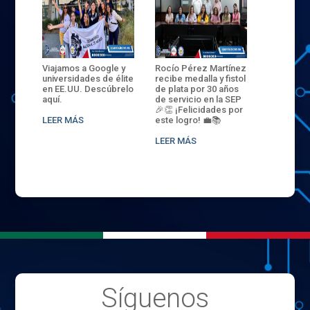
ANZA
Viajamos a Google y
Rocío Pérez Martínez
ENECB-CE
,
universidades de élite
recibe medalla y fistol
Arrancamo
EN EL
en EE.UU. Descúbrelo
de plata por 30 años
del ITSJR i
L
aquí.
de servicio en la SEP
batalla. 3
NCE
🎉👏 ¡Felicidades por
32 hombr
LEER MÁS
este logro! 💼📚
compiten
.
sede naci
LEER MÁS
LEER MÁS
Síguenos