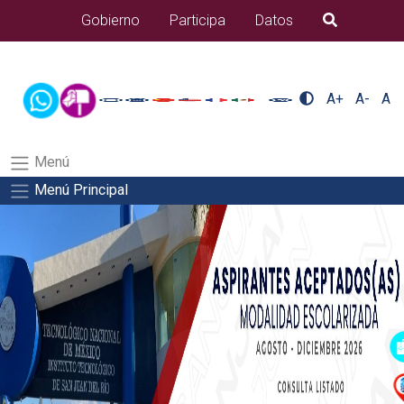
/usr/bin/ruby /www/wwwroot/sjuanrio.tecnm.mx/api/article.rb 80-
Gobierno
Participa
Datos
B�squeda
eventos/pdfSalida del comando:
A+
A-
A
Menú
Menú Principal