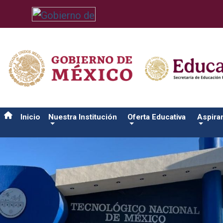
/usr/bin/ruby /www/wwwroot/sjuanrio.tecnm.mx/api/article.rb 
Inicio
Nuestra Institución
Oferta Educativa
Aspira