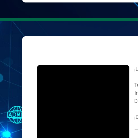
¡
T
I
D
¡
—