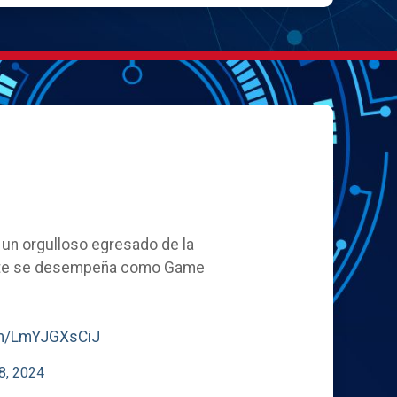
, un orgulloso egresado de la
ente se desempeña como Game
com/LmYJGXsCiJ
8, 2024