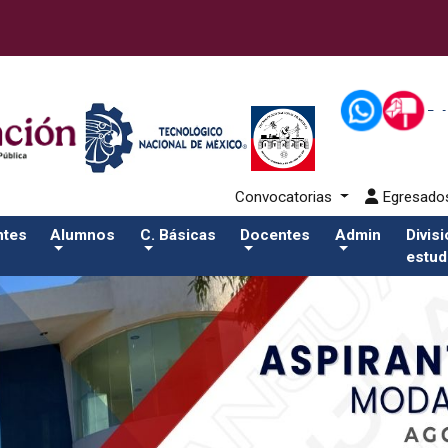
80-eventos/pdfSalida del comando:
Convocatorias
Egresad
ntes
Alumnos
C. Básicas
Docentes
Admin
Divis
estud