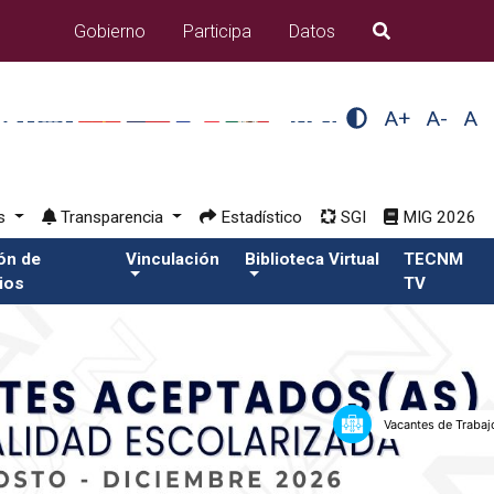
Gobierno
Participa
Datos
B�squeda
A+
A-
A
os
Transparencia
Estadístico
SGI
MIG 2026
ión de
Vinculación
Biblioteca Virtual
TECNM
ios
TV