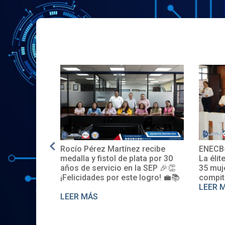
Rocío Pérez Martínez recibe
ENECB-CEA 
E.UU.
medalla y fistol de plata por 30
La élite del I
años de servicio en la SEP 🎉👏
35 mujeres 
¡Felicidades por este logro! 💼📚
compiten. S
LEER MÁS
LEER MÁS