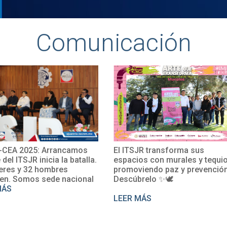
Comunicación
2025: Arrancamos
El ITSJR transforma sus
TSJR inicia la batalla.
espacios con murales y tequio,
y 32 hombres
promoviendo paz y prevención.
omos sede nacional
Descúbrelo ✨🕊
LEER MÁS