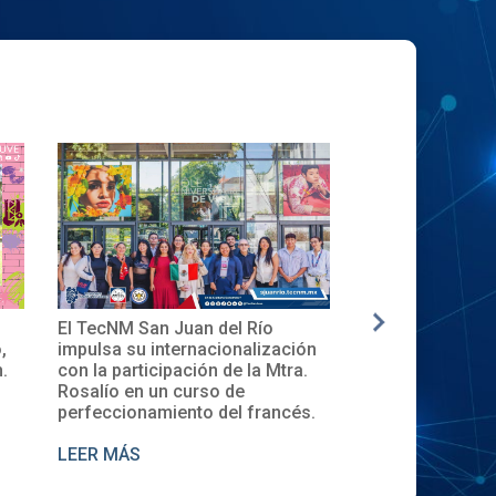
El TecNM San Juan del Río
✨🎓Toma de Protesta
impulsa su internacionalización
Local del XXXII ENEC
con la participación de la Mtra.
en el TecNM San Juan
Rosalío en un curso de
perfeccionamiento del francés.
LEER MÁS
LEER MÁS