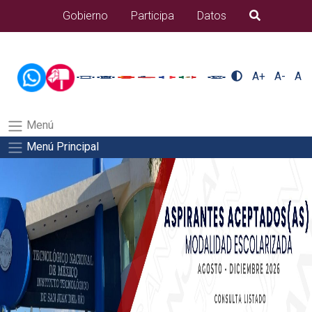
/usr/bin/ruby /www/wwwroot/sjuanrio.tecnm.mx/api/article.rb 80-
Gobierno
Participa
Datos
B�squeda
eventos/pdfSalida del comando:
A+
A-
A
Menú
Menú Principal