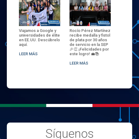
ANZA
Viajamos a Google y
Rocío Pérez Martínez
ENECB-CE
,
universidades de élite
recibe medalla y fistol
Arrancamo
EN EL
en EE.UU. Descúbrelo
de plata por 30 años
del ITSJR i
L
aquí.
de servicio en la SEP
batalla. 3
NCE
🎉👏 ¡Felicidades por
32 hombr
LEER MÁS
este logro! 💼📚
compiten
.
sede naci
LEER MÁS
LEER MÁS
Síguenos