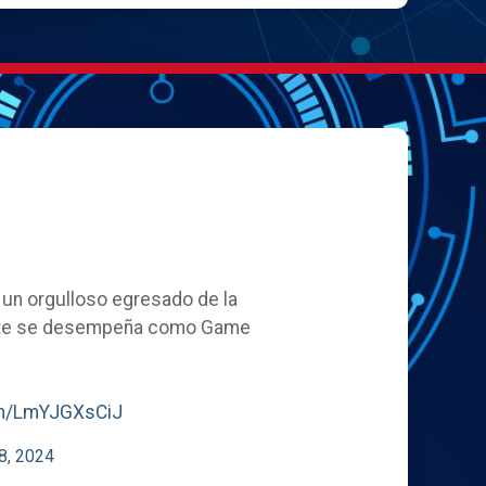
, un orgulloso egresado de la
ente se desempeña como Game
com/LmYJGXsCiJ
8, 2024