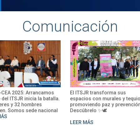
Comunicación
CEA 2025: Arrancamos
El ITSJR transforma sus
e del ITSJR inicia la batalla.
espacios con murales y tequio
eres y 32 hombres
promoviendo paz y prevención
en. Somos sede nacional
Descúbrelo ✨🕊
MÁS
LEER MÁS