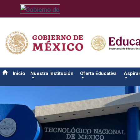
/usr/bin/ruby /www/wwwroot/sjuanrio.tecnm.mx/api/article.rb 
Inicio
Nuestra Institución
Oferta Educativa
Aspira