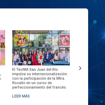
El TecNM San Juan del Río
✨🎓Toma de Pro
,
impulsa su internacionalización
Local del XXXII
.
con la participación de la Mtra.
en el TecNM San
Rosalío en un curso de
perfeccionamiento del francés.
LEER MÁS
LEER MÁS