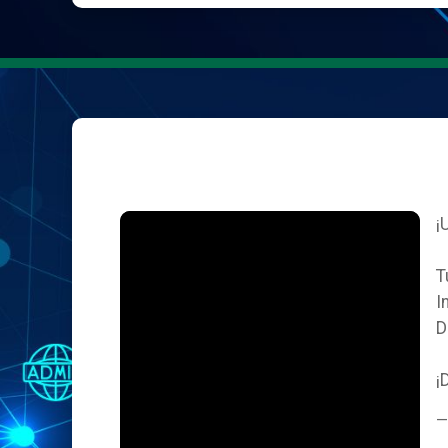
¡
T
I
D
¡
—