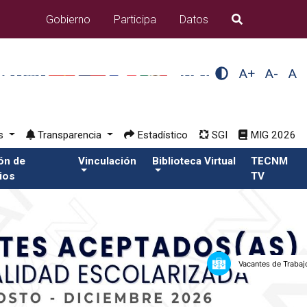
Gobierno
Participa
Datos
B�squeda
A+
A-
A
os
Transparencia
Estadístico
SGI
MIG 2026
ión de
Vinculación
Biblioteca Virtual
TECNM
ios
TV