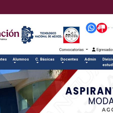
80-eventos/pdfSalida del comando:
Convocatorias
Egresad
ntes
Alumnos
C. Básicas
Docentes
Admin
Divis
estud