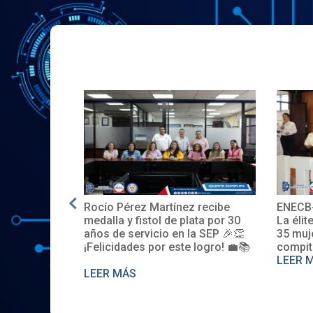
Rocío Pérez Martínez recibe
ENECB-
e en EE.UU.
medalla y fistol de plata por 30
La élit
años de servicio en la SEP 🎉👏
35 muj
¡Felicidades por este logro! 💼📚
compit
LEER 
LEER MÁS