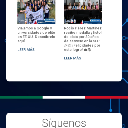
ANZA
Viajamos a Google y
Rocío Pérez Martínez
ENECB-CE
,
universidades de élite
recibe medalla y fistol
Arrancamo
EN EL
en EE.UU. Descúbrelo
de plata por 30 años
del ITSJR i
L
aquí.
de servicio en la SEP
batalla. 3
NCE
🎉👏 ¡Felicidades por
32 hombr
LEER MÁS
este logro! 💼📚
compiten
.
sede naci
LEER MÁS
LEER MÁS
Síguenos