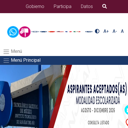
/usr/bin/ruby /www/wwwroot/sjuanrio.tecnm.mx/api/article.rb 80-
Gobierno
Participa
Datos
B�squeda
eventos/pdfSalida del comando:
A+
A-
A
Menú
Menú Principal