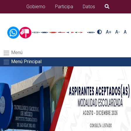
/usr/bin/ruby /www/wwwroot/sjuanrio.tecnm.mx/api/article.rb 80-
Gobierno
Participa
Datos
B�squeda
eventos/pdfSalida del comando:
A+
A-
A
Menú
Menú Principal