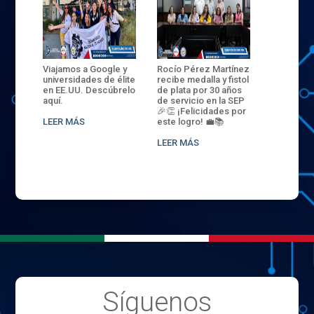
ANZA
Viajamos a Google y
Rocío Pérez Martínez
ENECB-CE
,
universidades de élite
recibe medalla y fistol
Arrancamo
EN EL
en EE.UU. Descúbrelo
de plata por 30 años
del ITSJR i
L
aquí.
de servicio en la SEP
batalla. 3
NCE
🎉👏 ¡Felicidades por
32 hombr
LEER MÁS
este logro! 💼📚
compiten
.
sede naci
LEER MÁS
LEER MÁS
Síguenos