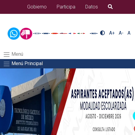
/usr/bin/ruby /www/wwwroot/sjuanrio.tecnm.mx/api/article.rb 80-
Gobierno
Participa
Datos
B�squeda
eventos/pdfSalida del comando:
A+
A-
A
Menú
Menú Principal