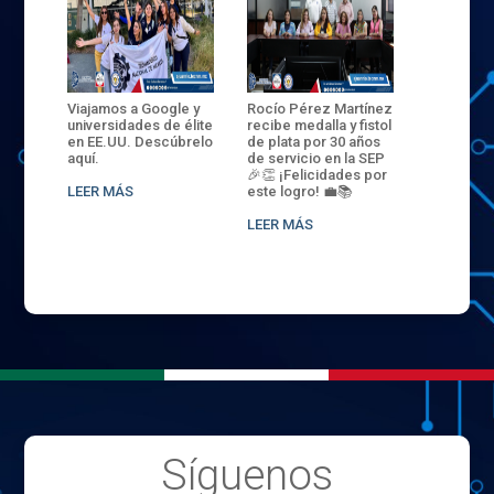
ANZA
Viajamos a Google y
Rocío Pérez Martínez
ENECB-CE
,
universidades de élite
recibe medalla y fistol
Arrancamo
EN EL
en EE.UU. Descúbrelo
de plata por 30 años
del ITSJR i
L
aquí.
de servicio en la SEP
batalla. 3
NCE
🎉👏 ¡Felicidades por
32 hombr
LEER MÁS
este logro! 💼📚
compiten
.
sede naci
LEER MÁS
LEER MÁS
Síguenos