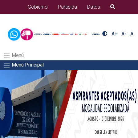
/usr/bin/ruby /www/wwwroot/sjuanrio.tecnm.mx/api/article.rb 80-
Gobierno
Participa
Datos
B�squeda
eventos/pdfSalida del comando:
A+
A-
A
Menú
Menú Principal