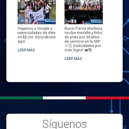
ANZA
Viajamos a Google y
Rocío Pérez Martínez
ENECB-CE
,
universidades de élite
recibe medalla y fistol
Arrancamo
EN EL
en EE.UU. Descúbrelo
de plata por 30 años
del ITSJR i
L
aquí.
de servicio en la SEP
batalla. 3
NCE
🎉👏 ¡Felicidades por
32 hombr
LEER MÁS
este logro! 💼📚
compiten
.
sede naci
LEER MÁS
LEER MÁS
Síguenos