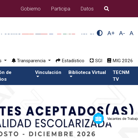
Gobierno
Participa
Datos
B�squeda
A+
A-
A
os
Transparencia
Estadístico
SGI
MIG 2026
ión de
Vinculación
Biblioteca Virtual
TECNM
ios
TV