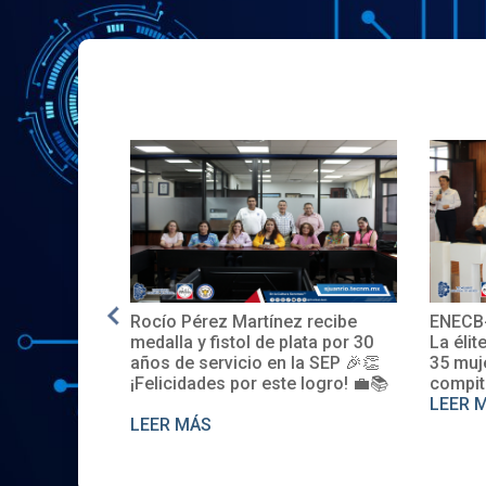
Rocío Pérez Martínez recibe
ENECB-
e en EE.UU.
medalla y fistol de plata por 30
La élit
años de servicio en la SEP 🎉👏
35 muj
¡Felicidades por este logro! 💼📚
compit
LEER 
LEER MÁS