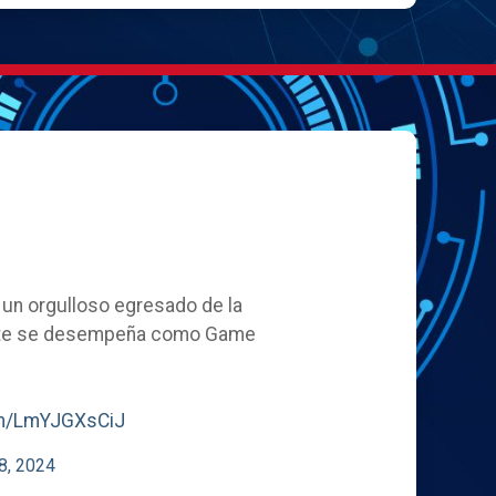
, un orgulloso egresado de la
ente se desempeña como Game
com/LmYJGXsCiJ
8, 2024