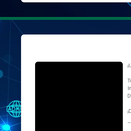
¡
T
I
D
¡
—