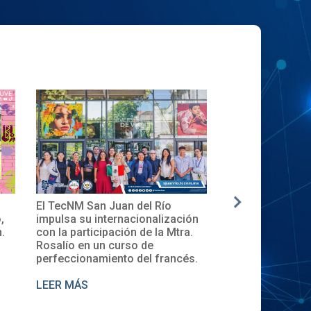
El TecNM San Juan del Río
✨🎓Toma de Pro
,
impulsa su internacionalización
Local del XXXII
.
con la participación de la Mtra.
en el TecNM San
Rosalío en un curso de
perfeccionamiento del francés.
LEER MÁS
LEER MÁS