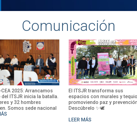
Comunicación
CEA 2025: Arrancamos
El ITSJR transforma sus
e del ITSJR inicia la batalla.
espacios con murales y tequio
eres y 32 hombres
promoviendo paz y prevención
en. Somos sede nacional
Descúbrelo ✨🕊
MÁS
LEER MÁS