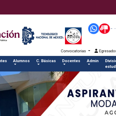
80-eventos/pdfSalida del comando:
Convocatorias
Egresad
ntes
Alumnos
C. Básicas
Docentes
Admin
Divis
estud