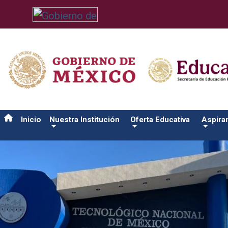
/usr/bin/ruby /www/wwwroot/sjuanrio.tecnm.mx/api/article.rb 
Inicio
Nuestra Institución
Oferta Educativa
Aspira