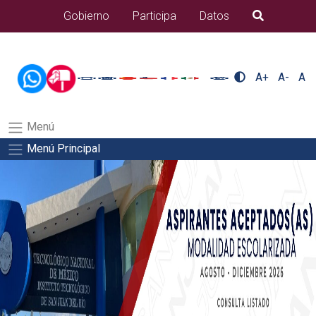
/usr/bin/ruby /www/wwwroot/sjuanrio.tecnm.mx/api/article.rb 80-
Gobierno
Participa
Datos
B�squeda
eventos/pdfSalida del comando:
A+
A-
A
Menú
Menú Principal