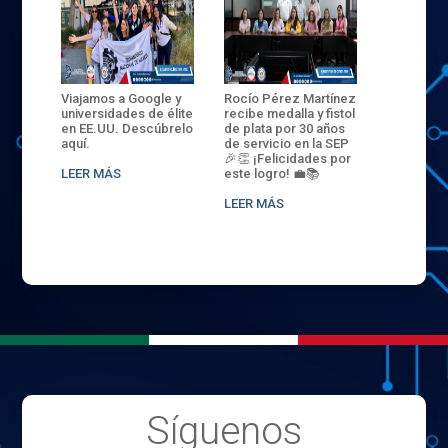
ANZA
Viajamos a Google y
Rocío Pérez Martínez
ENECB-CE
,
universidades de élite
recibe medalla y fistol
Arrancamo
EN EL
en EE.UU. Descúbrelo
de plata por 30 años
del ITSJR i
L
aquí.
de servicio en la SEP
batalla. 3
NCE
🎉👏 ¡Felicidades por
32 hombr
LEER MÁS
este logro! 💼📚
compiten
.
sede naci
LEER MÁS
LEER MÁS
Síguenos