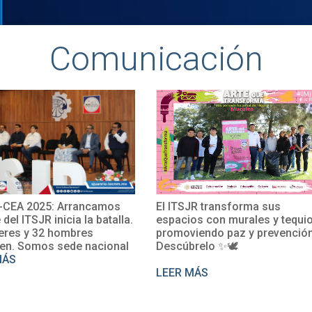
Comunicación
2025: Arrancamos
El ITSJR transforma sus
TSJR inicia la batalla.
espacios con murales y tequio,
y 32 hombres
promoviendo paz y prevención.
omos sede nacional
Descúbrelo ✨🕊
LEER MÁS