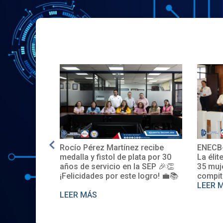
Rocío Pérez Martínez recibe
ENECB-CEA 
E.UU.
medalla y fistol de plata por 30
La élite del I
años de servicio en la SEP 🎉👏
35 mujeres 
¡Felicidades por este logro! 💼📚
compiten. S
LEER MÁS
LEER MÁS