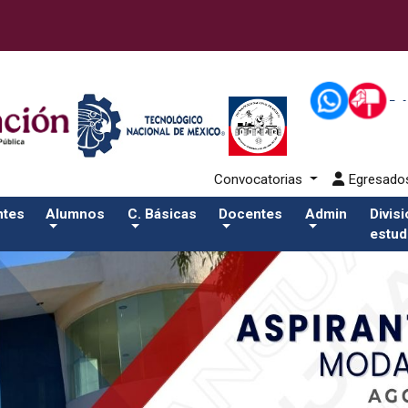
80-eventos/pdfSalida del comando:
Convocatorias
Egresad
ntes
Alumnos
C. Básicas
Docentes
Admin
Divis
estud