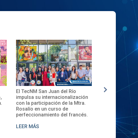
El TecNM San Juan del Río
✨🎓Toma de Protesta
impulsa su internacionalización
Local del XXXII ENEC
con la participación de la Mtra.
en el TecNM San Juan
Rosalío en un curso de
perfeccionamiento del francés.
LEER MÁS
LEER MÁS