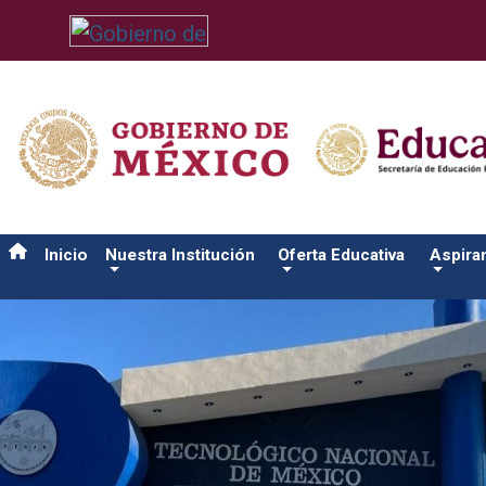
/usr/bin/ruby /www/wwwroot/sjuanrio.tecnm.mx/api/article.rb 
Inicio
Nuestra Institución
Oferta Educativa
Aspira