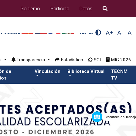
Gobierno
Participa
Datos
B�squeda
A+
A-
A
os
Transparencia
Estadístico
SGI
MIG 2026
ión de
Vinculación
Biblioteca Virtual
TECNM
ios
TV