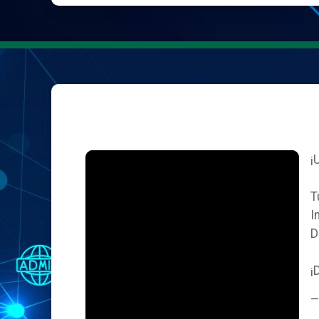
¡
T
I
D
¡
—