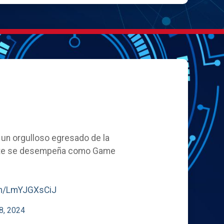
, un orgulloso egresado de la
ente se desempeña como Game
com/LmYJGXsCiJ
8, 2024