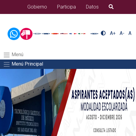
/usr/bin/ruby /www/wwwroot/sjuanrio.tecnm.mx/api/article.rb 80-
Gobierno
Participa
Datos
B�squeda
eventos/pdfSalida del comando:
A+
A-
A
Menú
Menú Principal