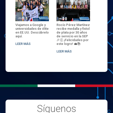
ANZA
Viajamos a Google y
Rocío Pérez Martínez
ENECB-CE
,
universidades de élite
recibe medalla y fistol
Arrancamo
EN EL
en EE.UU. Descúbrelo
de plata por 30 años
del ITSJR i
L
aquí.
de servicio en la SEP
batalla. 3
NCE
🎉👏 ¡Felicidades por
32 hombr
LEER MÁS
este logro! 💼📚
compiten
.
sede naci
LEER MÁS
LEER MÁS
Síguenos