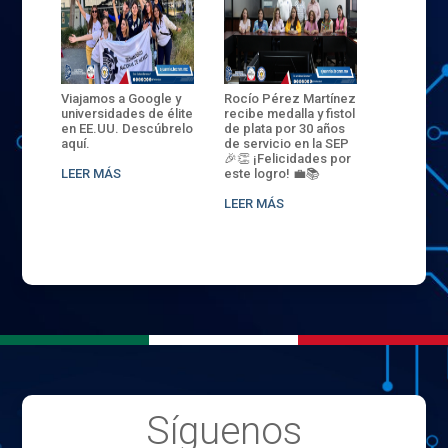
ANZA
Viajamos a Google y
Rocío Pérez Martínez
ENECB-CE
,
universidades de élite
recibe medalla y fistol
Arrancamo
EN EL
en EE.UU. Descúbrelo
de plata por 30 años
del ITSJR i
L
aquí.
de servicio en la SEP
batalla. 3
NCE
🎉👏 ¡Felicidades por
32 hombr
LEER MÁS
este logro! 💼📚
compiten
.
sede naci
LEER MÁS
LEER MÁS
Síguenos