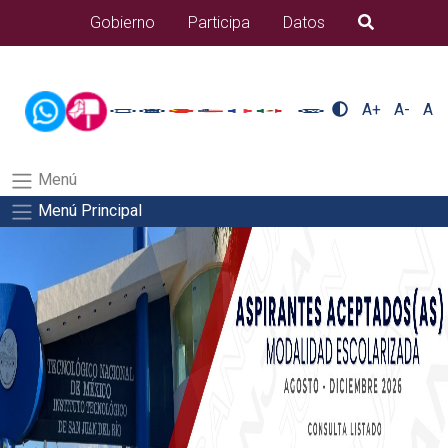
/usr/bin/ruby /www/wwwroot/sjuanrio.tecnm.mx/api/article.rb 80-
Gobierno
Participa
Datos
B�squeda
eventos/pdfSalida del comando:
A+
A-
A
Menú
Menú Principal