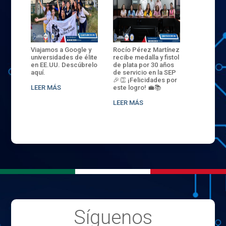
ANZA
Viajamos a Google y
Rocío Pérez Martínez
ENECB-CE
,
universidades de élite
recibe medalla y fistol
Arrancamo
EN EL
en EE.UU. Descúbrelo
de plata por 30 años
del ITSJR i
L
aquí.
de servicio en la SEP
batalla. 3
NCE
🎉👏 ¡Felicidades por
32 hombr
LEER MÁS
este logro! 💼📚
compiten
.
sede naci
LEER MÁS
LEER MÁS
Síguenos