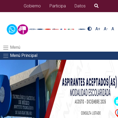
/usr/bin/ruby /www/wwwroot/sjuanrio.tecnm.mx/api/article.rb 80-
Gobierno
Participa
Datos
B�squeda
eventos/pdfSalida del comando:
A+
A-
A
Menú
Menú Principal