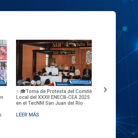
✨🎓Toma de Protesta del Comité
La nueva genera
ón
Local del XXXII ENECB-CEA 2025
inicia en el Tec
.
en el TecNM San Juan del Río
Descubre la Cer
de Cursos 2025.
s.
LEER MÁS
LEER MÁS