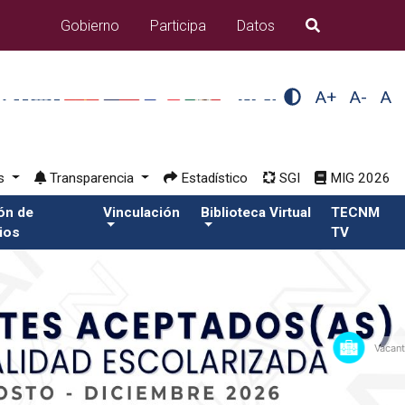
Gobierno
Participa
Datos
B�squeda
A+
A-
A
os
Transparencia
Estadístico
SGI
MIG 2026
ión de
Vinculación
Biblioteca Virtual
TECNM
ios
TV
Vacantes de Trabaj