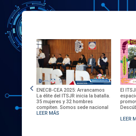
 recibe
ENECB-CEA 2025: Arrancamos
El ITS
ata por 30
La élite del ITSJR inicia la batalla.
espaci
a SEP 🎉👏
35 mujeres y 32 hombres
promov
 logro! 💼📚
compiten. Somos sede nacional
Descúb
LEER MÁS
LEER 