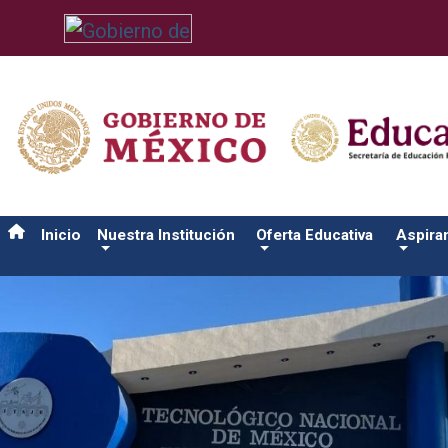
/usr/bin/ruby /www/wwwroot/sjuanrio.tecnm.mx/api/article.rb 
Inicio
Nuestra Institución
Oferta Educativa
Aspira