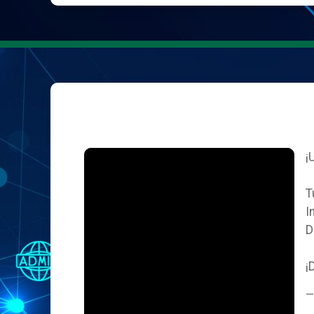
¡
T
I
D
¡
—