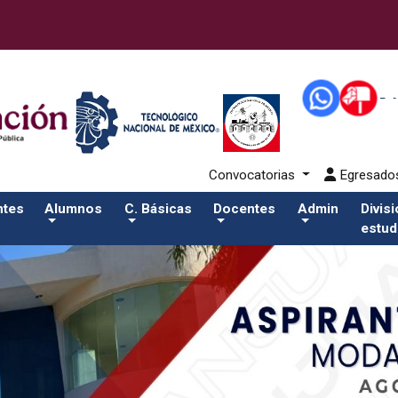
80-eventos/pdfSalida del comando:
Convocatorias
Egresad
ntes
Alumnos
C. Básicas
Docentes
Admin
Divis
estud