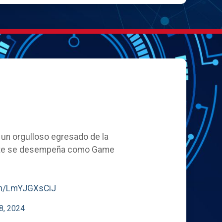
, un orgulloso egresado de la
ente se desempeña como Game
com/LmYJGXsCiJ
8, 2024