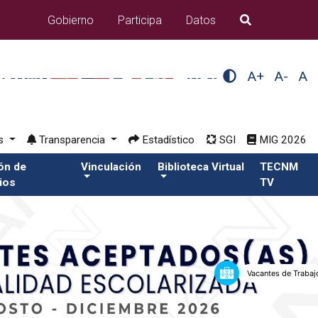
Gobierno
Participa
Datos
B�squeda
A+
A-
A
os
Transparencia
Estadístico
SGI
MIG 2026
ión de
Vinculación
Biblioteca Virtual
TECNM
ios
TV