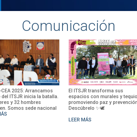
Comunicación
CEA 2025: Arrancamos
El ITSJR transforma sus
e del ITSJR inicia la batalla.
espacios con murales y tequio
eres y 32 hombres
promoviendo paz y prevención
en. Somos sede nacional
Descúbrelo ✨🕊
MÁS
LEER MÁS