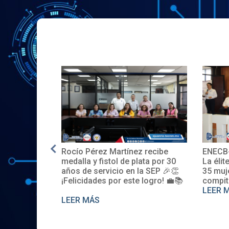
Rocío Pérez Martínez recibe
ENECB-
e en EE.UU.
medalla y fistol de plata por 30
La élit
años de servicio en la SEP 🎉👏
35 muj
¡Felicidades por este logro! 💼📚
compit
LEER 
LEER MÁS