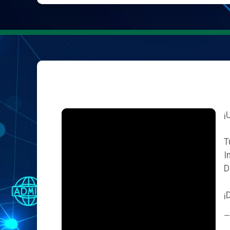
¡
T
I
D
¡
—