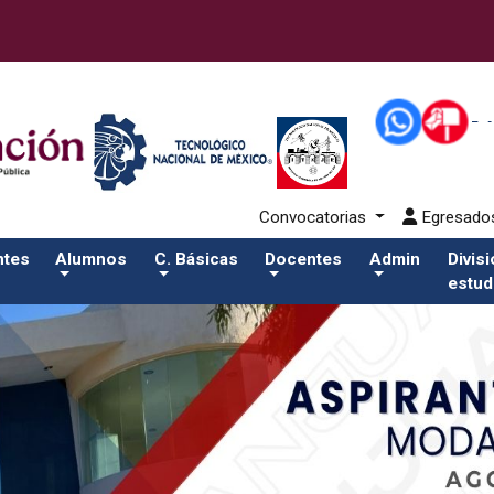
43-alumnos/plantilla_tecnmSalida del comando:
Convocatorias
Egresad
ntes
Alumnos
C. Básicas
Docentes
Admin
Divis
estud