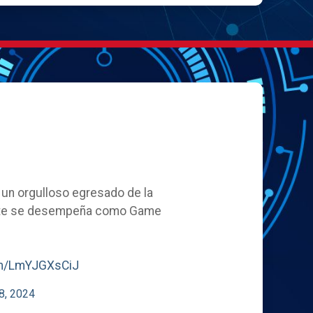
, un orgulloso egresado de la
ente se desempeña como Game
com/LmYJGXsCiJ
8, 2024