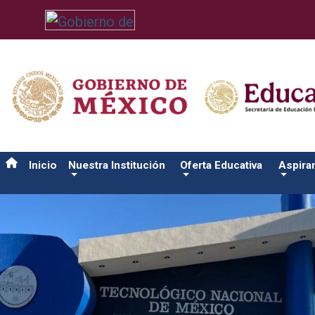
/usr/bin/ruby /www/wwwroot/sjuanrio.tecnm.mx/api/article.rb 
Inicio
Nuestra Institución
Oferta Educativa
Aspira