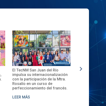
El TecNM San Juan del Río
✨🎓Toma de Pro
,
impulsa su internacionalización
Local del XXXII
.
con la participación de la Mtra.
en el TecNM San
Rosalío en un curso de
perfeccionamiento del francés.
LEER MÁS
LEER MÁS