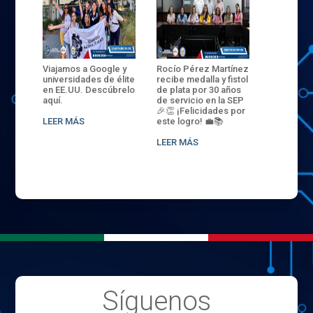
ANZA
Viajamos a Google y
Rocío Pérez Martínez
ENECB-CE
,
universidades de élite
recibe medalla y fistol
Arrancamo
EN EL
en EE.UU. Descúbrelo
de plata por 30 años
del ITSJR i
L
aquí.
de servicio en la SEP
batalla. 3
NCE
🎉👏 ¡Felicidades por
32 hombr
LEER MÁS
este logro! 💼📚
compiten
.
sede naci
LEER MÁS
LEER MÁS
Síguenos