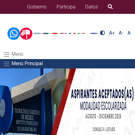
/usr/bin/ruby /www/wwwroot/sjuanrio.tecnm.mx/api/article.rb 43-
Gobierno
Participa
Datos
B�squeda
alumnos/plantilla_tecnmSalida del comando:
A+
A-
A
Menú
Menú Principal