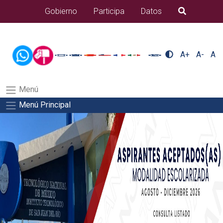
/usr/bin/ruby /www/wwwroot/sjuanrio.tecnm.mx/api/article.rb 43-
Gobierno
Participa
Datos
B�squeda
alumnos/plantilla_tecnmSalida del comando:
A+
A-
A
Menú
Menú Principal