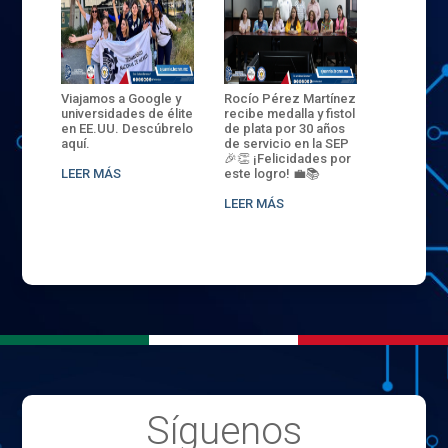
ANZA
Viajamos a Google y
Rocío Pérez Martínez
ENECB-CE
,
universidades de élite
recibe medalla y fistol
Arrancamo
EN EL
en EE.UU. Descúbrelo
de plata por 30 años
del ITSJR i
L
aquí.
de servicio en la SEP
batalla. 3
NCE
🎉👏 ¡Felicidades por
32 hombr
LEER MÁS
este logro! 💼📚
compiten
.
sede naci
LEER MÁS
LEER MÁS
Síguenos