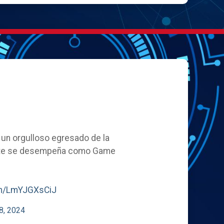
, un orgulloso egresado de la
ente se desempeña como Game
com/LmYJGXsCiJ
8, 2024