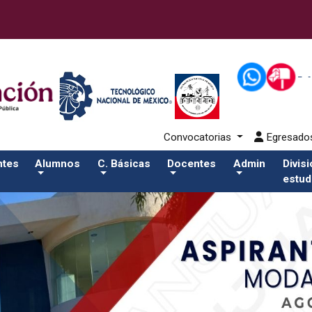
43-alumnos/plantilla_tecnmSalida del comando:
Convocatorias
Egresad
ntes
Alumnos
C. Básicas
Docentes
Admin
Divis
estud