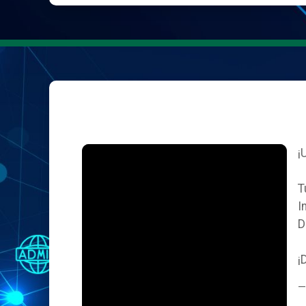
¡
T
I
D
¡
—