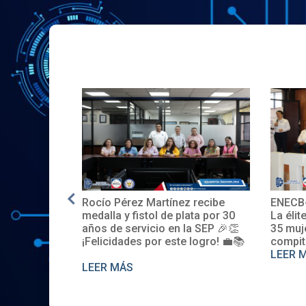
Rocío Pérez Martínez recibe
ENECB-CEA 
E.UU.
medalla y fistol de plata por 30
La élite del I
años de servicio en la SEP 🎉👏
35 mujeres 
¡Felicidades por este logro! 💼📚
compiten. S
LEER MÁS
LEER MÁS