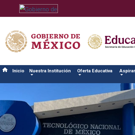
/usr/bin/ruby /www/wwwroot/sjuanrio.tecnm.mx/api/article.rb 
Inicio
Nuestra Institución
Oferta Educativa
Aspira