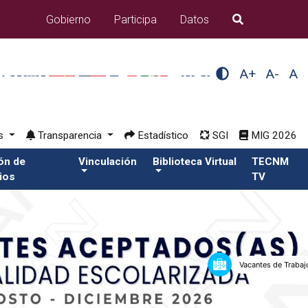
Gobierno
Participa
Datos
B�squeda
A+
A-
A
os
Transparencia
Estadístico
SGI
MIG 2026
ión de
Vinculación
Biblioteca Virtual
TECNM
ios
TV