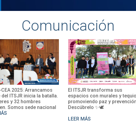
Comunicación
2025: Arrancamos
El ITSJR transforma sus
TSJR inicia la batalla.
espacios con murales y tequio,
y 32 hombres
promoviendo paz y prevención.
omos sede nacional
Descúbrelo ✨🕊
LEER MÁS