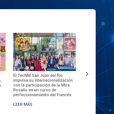
El TecNM San Juan del Río
✨🎓Toma de Protesta
impulsa su internacionalización
Local del XXXII ENEC
con la participación de la Mtra.
en el TecNM San Juan
Rosalío en un curso de
perfeccionamiento del francés.
LEER MÁS
LEER MÁS