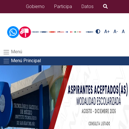
/usr/bin/ruby /www/wwwroot/sjuanrio.tecnm.mx/api/article.rb 43-
Gobierno
Participa
Datos
B�squeda
alumnos/plantilla_tecnmSalida del comando:
A+
A-
A
Menú
Menú Principal