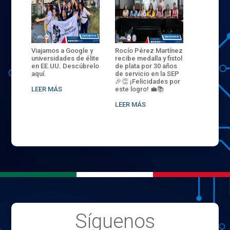
ANZA
Viajamos a Google y
Rocío Pérez Martínez
ENECB-CE
,
universidades de élite
recibe medalla y fistol
Arrancamo
EN EL
en EE.UU. Descúbrelo
de plata por 30 años
del ITSJR i
L
aquí.
de servicio en la SEP
batalla. 3
NCE
🎉👏 ¡Felicidades por
32 hombr
LEER MÁS
este logro! 💼📚
compiten
.
sede naci
LEER MÁS
LEER MÁS
Síguenos