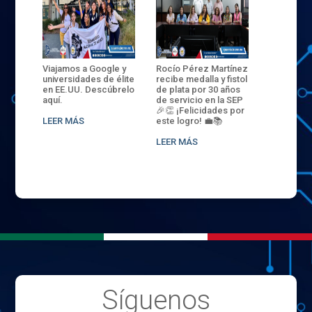
ANZA
Viajamos a Google y
Rocío Pérez Martínez
ENECB-CE
,
universidades de élite
recibe medalla y fistol
Arrancamo
EN EL
en EE.UU. Descúbrelo
de plata por 30 años
del ITSJR i
L
aquí.
de servicio en la SEP
batalla. 3
NCE
🎉👏 ¡Felicidades por
32 hombr
LEER MÁS
este logro! 💼📚
compiten
.
sede naci
LEER MÁS
LEER MÁS
Síguenos