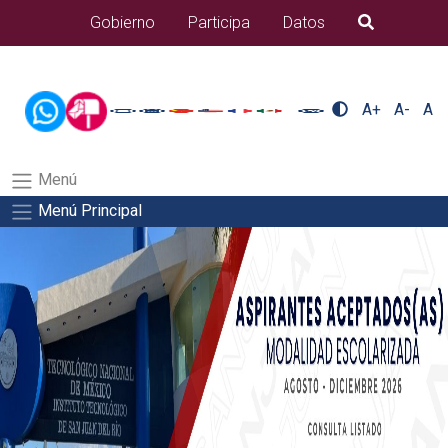
/usr/bin/ruby /www/wwwroot/sjuanrio.tecnm.mx/api/article.rb 43-
Gobierno
Participa
Datos
B�squeda
alumnos/plantilla_tecnmSalida del comando:
A+
A-
A
Menú
Menú Principal