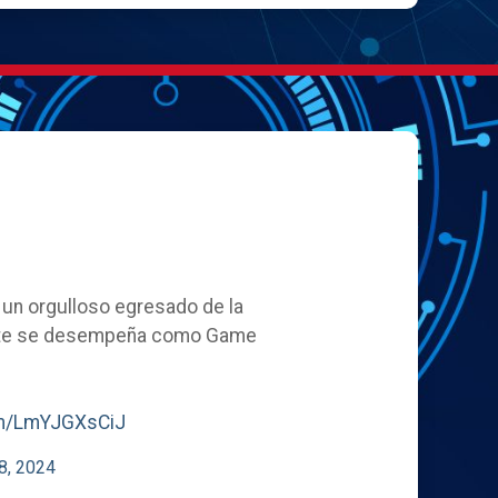
, un orgulloso egresado de la
ente se desempeña como Game
com/LmYJGXsCiJ
8, 2024