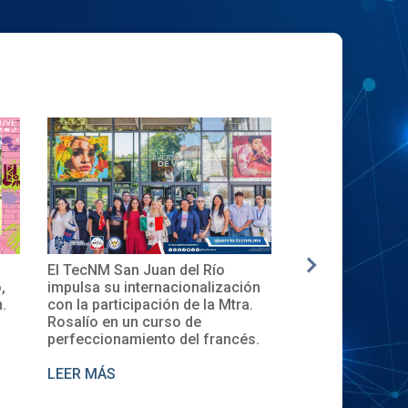
✨🎓Toma de Protesta del Comité
La nueva genera
ón
Local del XXXII ENECB-CEA 2025
inicia en el Tec
.
en el TecNM San Juan del Río
Descubre la Cer
de Cursos 2025.
s.
LEER MÁS
LEER MÁS