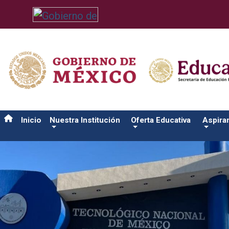
/usr/bin/ruby /www/wwwroot/sjuanrio.tecnm.mx/api/article.rb 
Inicio
Nuestra Institución
Oferta Educativa
Aspira