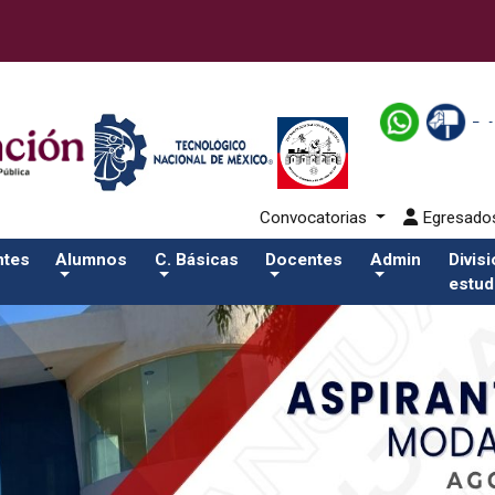
43-alumnos/plantilla_tecnmSalida del comando:
Convocatorias
Egresad
ntes
Alumnos
C. Básicas
Docentes
Admin
Divis
estud