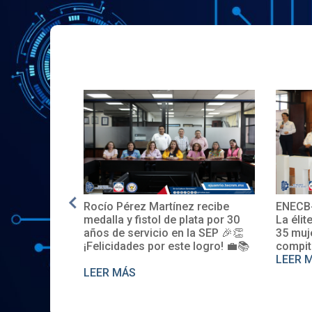
 recibe
ENECB-CEA 2025: Arrancamos
El ITS
ata por 30
La élite del ITSJR inicia la batalla.
espaci
a SEP 🎉👏
35 mujeres y 32 hombres
promov
 logro! 💼📚
compiten. Somos sede nacional
Descúb
LEER MÁS
LEER 