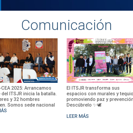
Comunicación
JR transforma sus
El TecNM San Juan del Río
os con murales y tequio,
impulsa su internacionalizaci
iendo paz y prevención.
con la participación de la Mtra
relo ✨🕊
Rosalío en un curso de
perfeccionamiento del francé
MÁS
LEER MÁS