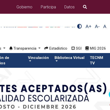
Gobierno
Participa
Datos
B�squeda
A+
A-
A
os
Transparencia
Estadístico
SGI
MIG 2026
ión de
Vinculación
Biblioteca Virtual
TECNM
ios
TV