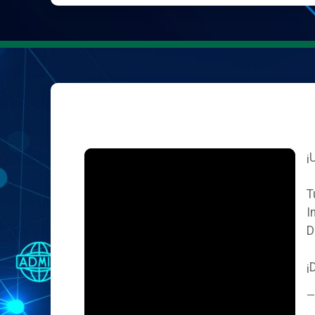
¡
T
I
D
¡
—