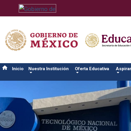
/usr/bin/ruby /www/wwwroot/sjuanrio.tecnm.mx/api/article.rb
Inicio
Nuestra Institución
Oferta Educativa
Aspira