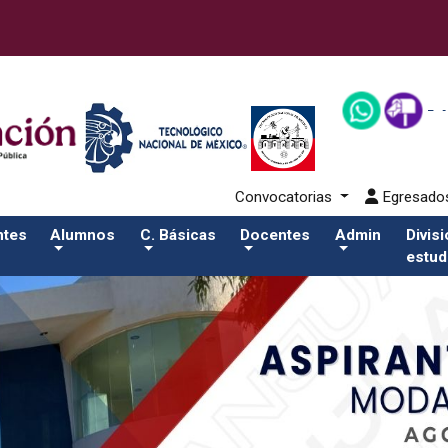
 43-alumnos/pdfSalida del comando:
Convocatorias
Egresad
ntes
Alumnos
C. Básicas
Docentes
Admin
Divis
estud