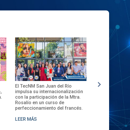
✨🎓Toma de Protesta del Comité
La nueva genera
ón
Local del XXXII ENECB-CEA 2025
inicia en el Tec
.
en el TecNM San Juan del Río
Descubre la Cer
de Cursos 2025.
s.
LEER MÁS
LEER MÁS