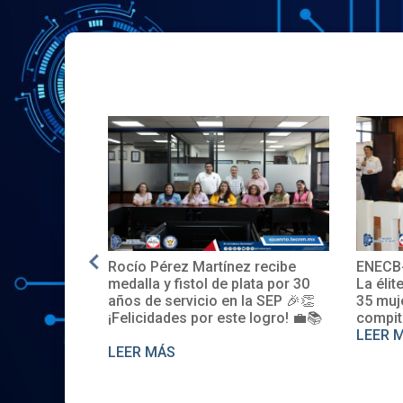
 recibe
ENECB-CEA 2025: Arrancamos
El ITS
ata por 30
La élite del ITSJR inicia la batalla.
espaci
a SEP 🎉👏
35 mujeres y 32 hombres
promov
 logro! 💼📚
compiten. Somos sede nacional
Descúb
LEER MÁS
LEER 