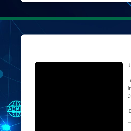
¡
T
I
D
¡
—