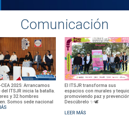
Comunicación
JR transforma sus
El TecNM San Juan del Río
os con murales y tequio,
impulsa su internacionalizaci
iendo paz y prevención.
con la participación de la Mtra
relo ✨🕊
Rosalío en un curso de
perfeccionamiento del francé
MÁS
LEER MÁS