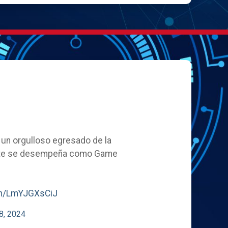
, un orgulloso egresado de la
ente se desempeña como Game
com/LmYJGXsCiJ
8, 2024