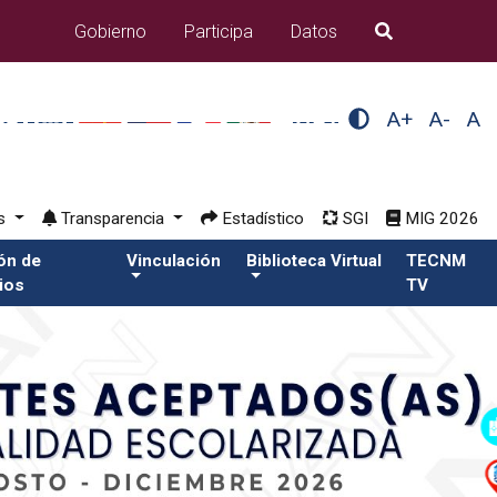
Gobierno
Participa
Datos
B�squeda
A+
A-
A
os
Transparencia
Estadístico
SGI
MIG 2026
ión de
Vinculación
Biblioteca Virtual
TECNM
ios
TV