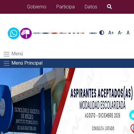
/usr/bin/ruby /www/wwwroot/sjuanrio.tecnm.mx/api/article.rb 43-
Gobierno
Participa
Datos
B�squeda
alumnos/pdfSalida del comando:
A+
A-
A
Menú
Menú Principal