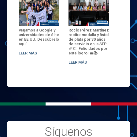
ANZA
Viajamos a Google y
Rocío Pérez Martínez
ENECB-CE
,
universidades de élite
recibe medalla y fistol
Arrancamo
EN EL
en EE.UU. Descúbrelo
de plata por 30 años
del ITSJR i
L
aquí.
de servicio en la SEP
batalla. 3
NCE
🎉👏 ¡Felicidades por
32 hombr
LEER MÁS
este logro! 💼📚
compiten
.
sede naci
LEER MÁS
LEER MÁS
Síguenos