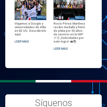
ANZA
Viajamos a Google y
Rocío Pérez Martínez
ENECB-CE
,
universidades de élite
recibe medalla y fistol
Arrancamo
EN EL
en EE.UU. Descúbrelo
de plata por 30 años
del ITSJR i
L
aquí.
de servicio en la SEP
batalla. 3
NCE
🎉👏 ¡Felicidades por
32 hombr
LEER MÁS
este logro! 💼📚
compiten
.
sede naci
LEER MÁS
LEER MÁS
Síguenos