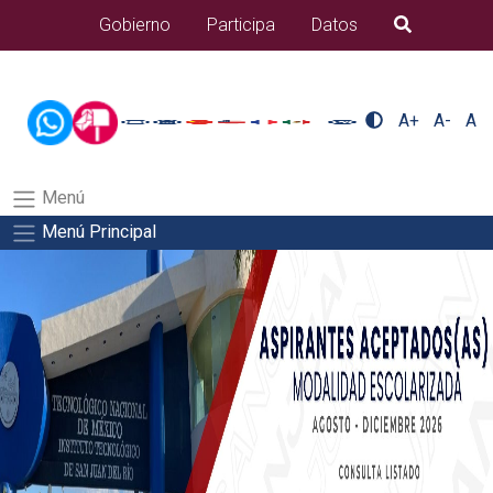
/usr/bin/ruby /www/wwwroot/sjuanrio.tecnm.mx/api/article.rb 43-
Gobierno
Participa
Datos
B�squeda
alumnos/pdfSalida del comando:
A+
A-
A
Menú
Menú Principal