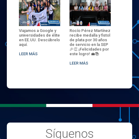
ANZA
Viajamos a Google y
Rocío Pérez Martínez
ENECB-CE
,
universidades de élite
recibe medalla y fistol
Arrancamo
EN EL
en EE.UU. Descúbrelo
de plata por 30 años
del ITSJR i
L
aquí.
de servicio en la SEP
batalla. 3
NCE
🎉👏 ¡Felicidades por
32 hombr
LEER MÁS
este logro! 💼📚
compiten
.
sede naci
LEER MÁS
LEER MÁS
Síguenos