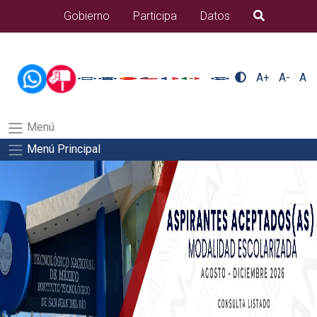
/usr/bin/ruby /www/wwwroot/sjuanrio.tecnm.mx/api/article.rb 43-
Gobierno
Participa
Datos
B�squeda
alumnos/pdfSalida del comando:
A+
A-
A
Menú
Menú Principal