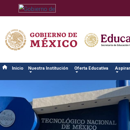
/usr/bin/ruby /www/wwwroot/sjuanrio.tecnm.mx/api/article.rb
Inicio
Nuestra Institución
Oferta Educativa
Aspira