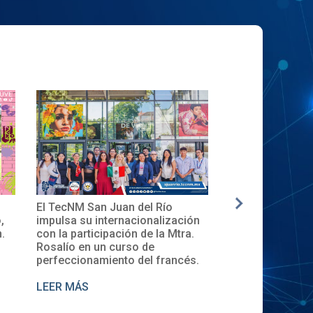
El TecNM San Juan del Río
✨🎓Toma de Pro
,
impulsa su internacionalización
Local del XXXII
.
con la participación de la Mtra.
en el TecNM San
Rosalío en un curso de
perfeccionamiento del francés.
LEER MÁS
LEER MÁS