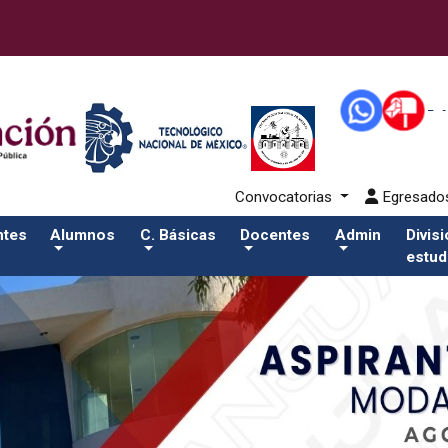
 43-alumnos/pdfSalida del comando:
Convocatorias
Egresad
ntes
Alumnos
C. Básicas
Docentes
Admin
Divis
estud