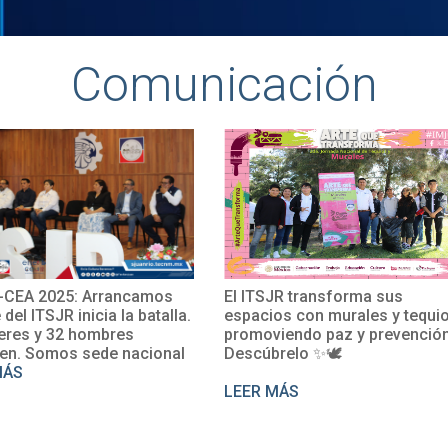
Comunicación
CEA 2025: Arrancamos
El ITSJR transforma sus
e del ITSJR inicia la batalla.
espacios con murales y tequio
eres y 32 hombres
promoviendo paz y prevención
en. Somos sede nacional
Descúbrelo ✨🕊
MÁS
LEER MÁS