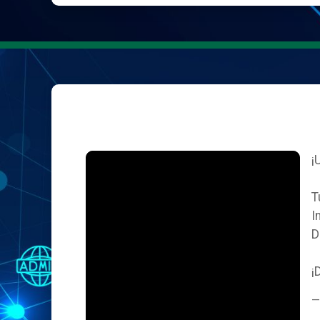
¡
T
I
D
¡
—