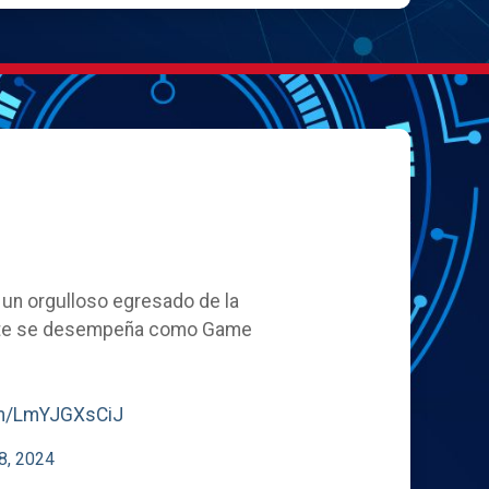
, un orgulloso egresado de la
ente se desempeña como Game
com/LmYJGXsCiJ
8, 2024