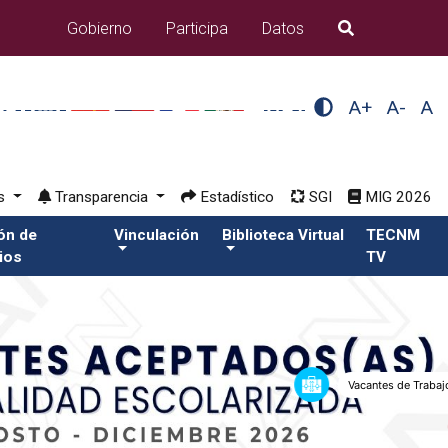
Gobierno
Participa
Datos
B�squeda
A+
A-
A
os
Transparencia
Estadístico
SGI
MIG 2026
ión de
Vinculación
Biblioteca Virtual
TECNM
ios
TV