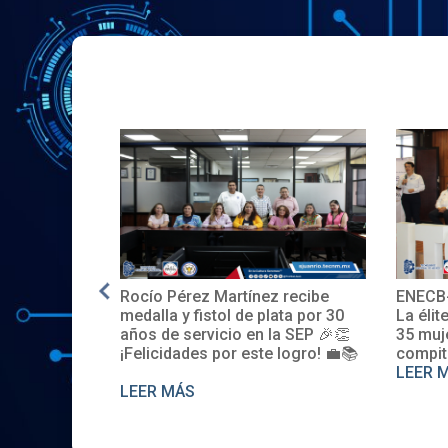
Rocío Pérez Martínez recibe
ENECB-
e en EE.UU.
medalla y fistol de plata por 30
La élit
años de servicio en la SEP 🎉👏
35 muj
¡Felicidades por este logro! 💼📚
compit
LEER 
LEER MÁS