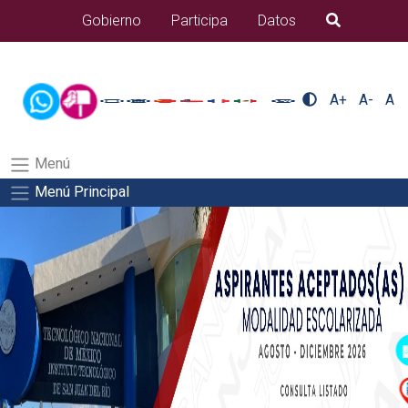
/usr/bin/ruby /www/wwwroot/sjuanrio.tecnm.mx/api/article.rb 43-
Gobierno
Participa
Datos
B�squeda
alumnos/pdfSalida del comando:
A+
A-
A
Menú
Menú Principal