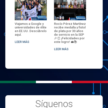
ANZA
Viajamos a Google y
Rocío Pérez Martínez
ENECB-CE
,
universidades de élite
recibe medalla y fistol
Arrancamo
EN EL
en EE.UU. Descúbrelo
de plata por 30 años
del ITSJR i
L
aquí.
de servicio en la SEP
batalla. 3
NCE
🎉👏 ¡Felicidades por
32 hombr
LEER MÁS
este logro! 💼📚
compiten
.
sede naci
LEER MÁS
LEER MÁS
Síguenos