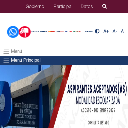
/usr/bin/ruby /www/wwwroot/sjuanrio.tecnm.mx/api/article.rb 43-
Gobierno
Participa
Datos
B�squeda
alumnos/pdfSalida del comando:
A+
A-
A
Menú
Menú Principal