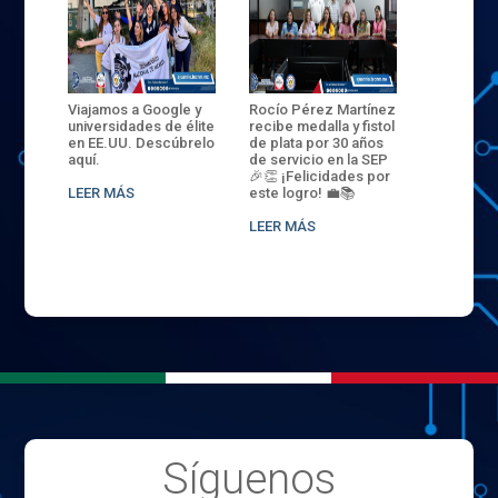
ANZA
Viajamos a Google y
Rocío Pérez Martínez
ENECB-CE
,
universidades de élite
recibe medalla y fistol
Arrancamo
EN EL
en EE.UU. Descúbrelo
de plata por 30 años
del ITSJR i
L
aquí.
de servicio en la SEP
batalla. 3
NCE
🎉👏 ¡Felicidades por
32 hombr
LEER MÁS
este logro! 💼📚
compiten
.
sede naci
LEER MÁS
LEER MÁS
Síguenos