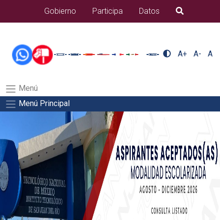
/usr/bin/ruby /www/wwwroot/sjuanrio.tecnm.mx/api/article.rb 43-
Gobierno
Participa
Datos
B�squeda
alumnos/pdfSalida del comando:
A+
A-
A
Menú
Menú Principal