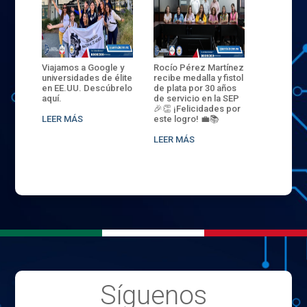
ANZA
Viajamos a Google y
Rocío Pérez Martínez
ENECB-CE
,
universidades de élite
recibe medalla y fistol
Arrancamo
EN EL
en EE.UU. Descúbrelo
de plata por 30 años
del ITSJR i
L
aquí.
de servicio en la SEP
batalla. 3
NCE
🎉👏 ¡Felicidades por
32 hombr
LEER MÁS
este logro! 💼📚
compiten
.
sede naci
LEER MÁS
LEER MÁS
Síguenos