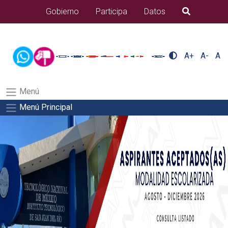
/usr/bin/ruby /www/wwwroot/sjuanrio.tecnm.mx/api/article.rb 43-
Gobierno
Participa
Datos
B�squeda
alumnos/pdfSalida del comando:
A+
A-
A
Menú
Menú Principal