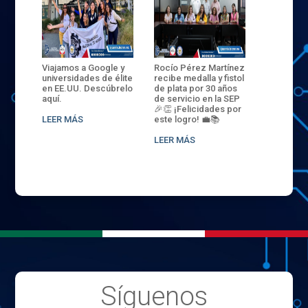
ANZA
Viajamos a Google y
Rocío Pérez Martínez
ENECB-CE
,
universidades de élite
recibe medalla y fistol
Arrancamo
EN EL
en EE.UU. Descúbrelo
de plata por 30 años
del ITSJR i
L
aquí.
de servicio en la SEP
batalla. 3
NCE
🎉👏 ¡Felicidades por
32 hombr
LEER MÁS
este logro! 💼📚
compiten
.
sede naci
LEER MÁS
LEER MÁS
Síguenos