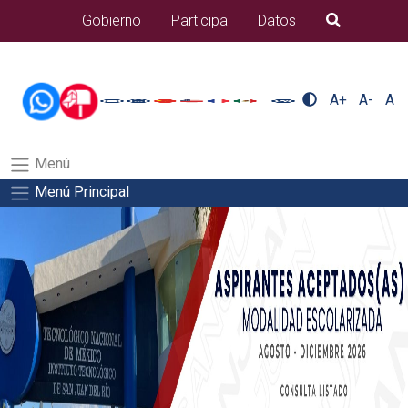
/usr/bin/ruby /www/wwwroot/sjuanrio.tecnm.mx/api/article.rb 43-
Gobierno
Participa
Datos
B�squeda
alumnos/pdfSalida del comando:
A+
A-
A
Menú
Menú Principal