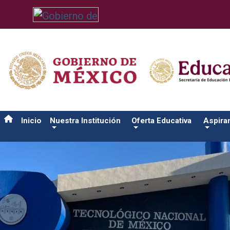
/usr/bin/ruby /www/wwwroot/sjuanrio.tecnm.mx/api/article.rb 
Inicio
Nuestra Institución
Oferta Educativa
Aspira