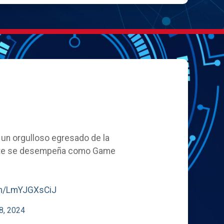
, un orgulloso egresado de la
ente se desempeña como Game
com/LmYJGXsCiJ
8, 2024