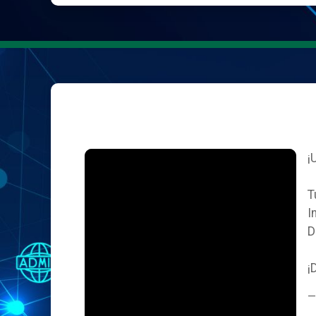
¡
T
I
D
¡
—