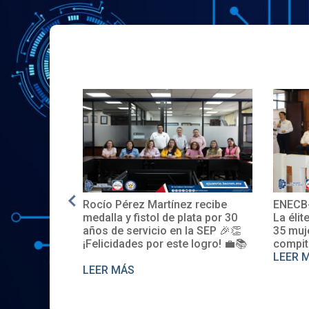
nez recibe
ENECB-CEA 2025: Arrancamos
El I
 plata por 30
La élite del ITSJR inicia la batalla.
espa
n la SEP 🎉👏
35 mujeres y 32 hombres
pro
ste logro! 💼📚
compiten. Somos sede nacional
Des
LEER MÁS
LEE