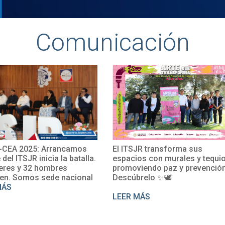
Comunicación
TSJR transforma sus
El TecNM San Juan del Río
cios con murales y tequio,
impulsa su internacionaliz
moviendo paz y prevención.
con la participación de la M
cúbrelo ✨🕊
Rosalío en un curso de
perfeccionamiento del fran
R MÁS
LEER MÁS