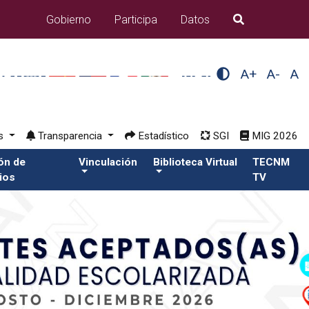
Gobierno
Participa
Datos
B�squeda
A+
A-
A
os
Transparencia
Estadístico
SGI
MIG 2026
ión de
Vinculación
Biblioteca Virtual
TECNM
ios
TV