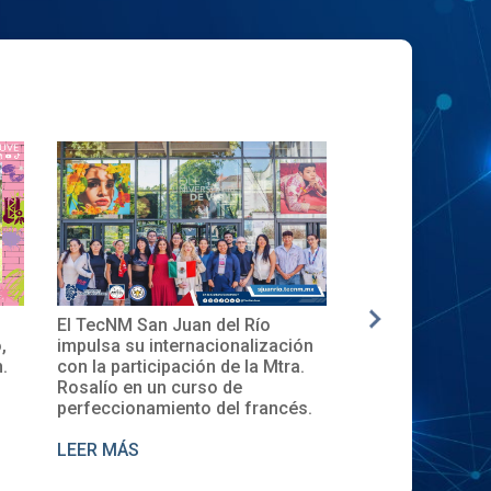
✨🎓Toma de Protesta del Comité
La nueva gen
ación
Local del XXXII ENECB-CEA 2025
inicia en el 
tra.
en el TecNM San Juan del Río
Descubre la 
de Cursos 20
cés.
LEER MÁS
LEER MÁS