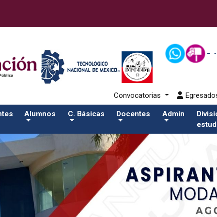
43-alumnos/apiSalida del comando:
Convocatorias
Egresad
ntes
Alumnos
C. Básicas
Docentes
Admin
Divis
estud