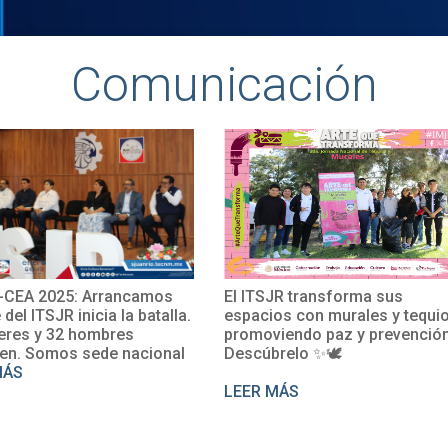
Comunicación
El ITSJR transforma sus
El TecNM San Ju
la.
espacios con murales y tequio,
impulsa su inter
promoviendo paz y prevención.
con la participac
al
Descúbrelo ✨🕊
Rosalío en un c
perfeccionamien
LEER MÁS
LEER MÁS