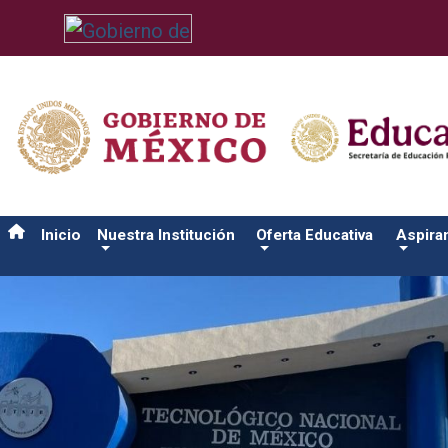
/usr/bin/ruby /www/wwwroot/sjuanrio.tecnm.mx/api/article.rb 
Inicio
Nuestra Institución
Oferta Educativa
Aspira