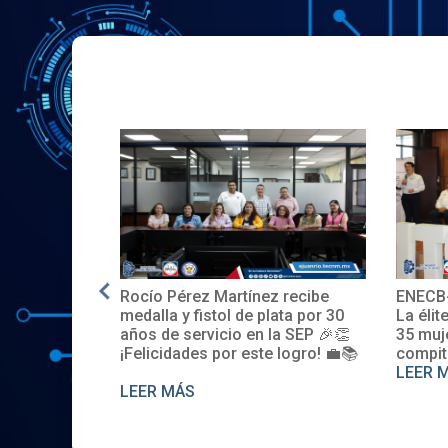
érez Martínez recibe
ENECB-CEA 2025: Arrancamos
 y fistol de plata por 30
La élite del ITSJR inicia la batal
 servicio en la SEP 🎉👏
35 mujeres y 32 hombres
dades por este logro! 💼📚
compiten. Somos sede nacion
LEER MÁS
MÁS