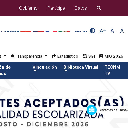
Gobierno
Participa
Datos
B�squeda
A+
A-
A
os
Transparencia
Estadístico
SGI
MIG 2026
ión de
Vinculación
Biblioteca Virtual
TECNM
ios
TV