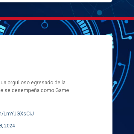
, un orgulloso egresado de la
ente se desempeña como Game
com/LmYJGXsCiJ
8, 2024