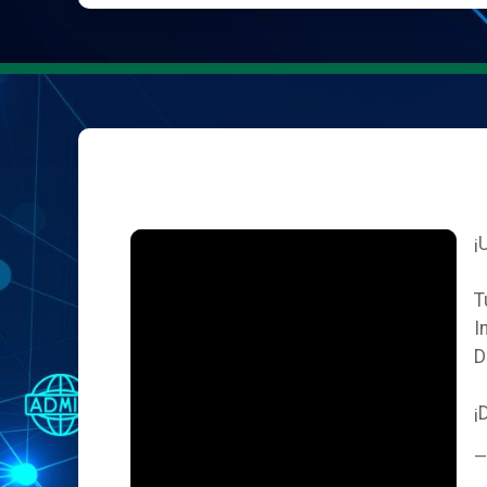
¡
T
I
D
¡
—