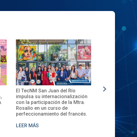
an del Río
✨🎓Toma de Protesta del Comité
La
nacionalización
Local del XXXII ENECB-CEA 2025
in
ión de la Mtra.
en el TecNM San Juan del Río
De
urso de
de
to del francés.
LEER MÁS
L