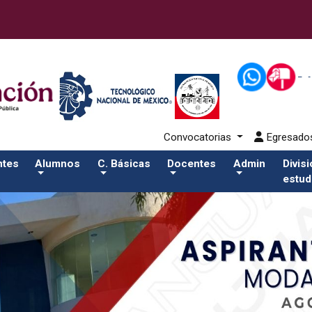
43-alumnos/apiSalida del comando:
Convocatorias
Egresad
ntes
Alumnos
C. Básicas
Docentes
Admin
Divis
estud