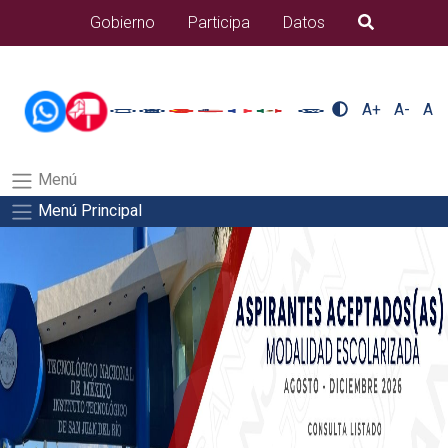
/usr/bin/ruby /www/wwwroot/sjuanrio.tecnm.mx/api/article.rb 43-
Gobierno
Participa
Datos
B�squeda
alumnos/apiSalida del comando:
A+
A-
A
Menú
Menú Principal