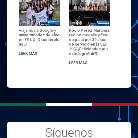
ANZA
Viajamos a Google y
Rocío Pérez Martínez
ENECB-CE
,
universidades de élite
recibe medalla y fistol
Arrancamo
EN EL
en EE.UU. Descúbrelo
de plata por 30 años
del ITSJR i
L
aquí.
de servicio en la SEP
batalla. 3
NCE
🎉👏 ¡Felicidades por
32 hombr
LEER MÁS
este logro! 💼📚
compiten
.
sede naci
LEER MÁS
LEER MÁS
Síguenos